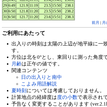
29
6:49
121.9
11:19
23.5
15:50
238.1
30
6:50
121.8
11:20
23.5
15:50
238.2
31
6:50
121.7
11:20
23.6
15:51
238.3
前月
|
月
ご利用にあたって
出入りの時刻は太陽の上辺が地平線に一
す。
方位は北を0°とし、東回りに測った角度
月齢
は正午の値です。
関連コンテンツ
日の出入りと南中
こよみ用語解説
夏時刻
については考慮しておりません。
計算地点の経緯度は
度の小数
で表示され
予告なく変更することがあります (ver.2.1