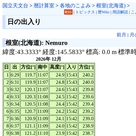
国立天文台
>
暦計算室
>
各地のこよみ
>
根室(北海道)
>
RSS
|
トピックス
|
暦Wiki
|
用語解説
|
こ
日の出入り
前月
|
月
根室(北海道): Nemuro
緯度:43.3333° 経度:145.5833° 標高: 0.0 m 標準
2026年 12月
日
出
方位[°]
南中
高度[°]
入り
方位[°]
1
6:29
119.7
11:07
24.9
15:43
240.2
2
6:31
119.9
11:07
24.8
15:43
240.0
3
6:32
120.1
11:07
24.6
15:43
239.8
4
6:33
120.3
11:08
24.5
15:42
239.6
5
6:34
120.5
11:08
24.4
15:42
239.4
6
6:35
120.7
11:09
24.2
15:42
239.2
7
6:36
120.9
11:09
24.1
15:42
239.0
8
6:37
121.1
11:09
24.0
15:42
238.9
9
6:38
121.2
11:10
23.9
15:42
238.7