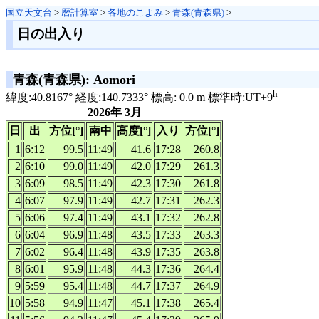
国立天文台
>
暦計算室
>
各地のこよみ
>
青森(青森県)
>
日の出入り
青森(青森県): Aomori
h
緯度:40.8167° 経度:140.7333° 標高: 0.0 m 標準時:UT+9
2026年 3月
日
出
方位[°]
南中
高度[°]
入り
方位[°]
1
6:12
99.5
11:49
41.6
17:28
260.8
2
6:10
99.0
11:49
42.0
17:29
261.3
3
6:09
98.5
11:49
42.3
17:30
261.8
4
6:07
97.9
11:49
42.7
17:31
262.3
5
6:06
97.4
11:49
43.1
17:32
262.8
6
6:04
96.9
11:48
43.5
17:33
263.3
7
6:02
96.4
11:48
43.9
17:35
263.8
8
6:01
95.9
11:48
44.3
17:36
264.4
9
5:59
95.4
11:48
44.7
17:37
264.9
10
5:58
94.9
11:47
45.1
17:38
265.4