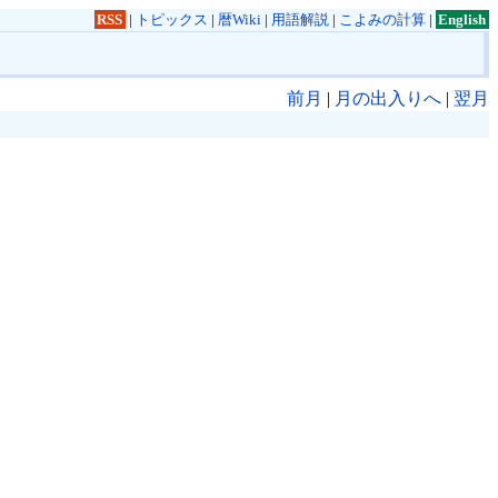
RSS
|
トピックス
|
暦Wiki
|
用語解説
|
こよみの計算
|
English
前月
|
月の出入りへ
|
翌月