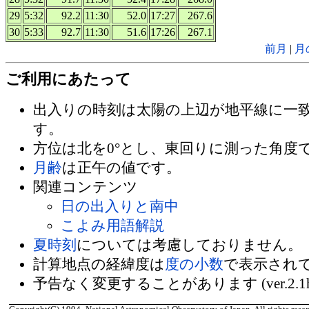
29
5:32
92.2
11:30
52.0
17:27
267.6
30
5:33
92.7
11:30
51.6
17:26
267.1
前月
|
月
ご利用にあたって
出入りの時刻は太陽の上辺が地平線に一
す。
方位は北を0°とし、東回りに測った角度
月齢
は正午の値です。
関連コンテンツ
日の出入りと南中
こよみ用語解説
夏時刻
については考慮しておりません。
計算地点の経緯度は
度の小数
で表示され
予告なく変更することがあります (ver.2.1