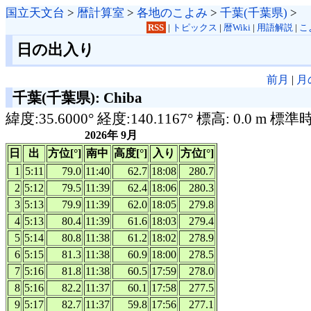
国立天文台
>
暦計算室
>
各地のこよみ
>
千葉(千葉県)
>
RSS
|
トピックス
|
暦Wiki
|
用語解説
|
こ
日の出入り
前月
|
月
千葉(千葉県): Chiba
緯度:35.6000° 経度:140.1167° 標高: 0.0 m 標準
2026年 9月
日
出
方位[°]
南中
高度[°]
入り
方位[°]
1
5:11
79.0
11:40
62.7
18:08
280.7
2
5:12
79.5
11:39
62.4
18:06
280.3
3
5:13
79.9
11:39
62.0
18:05
279.8
4
5:13
80.4
11:39
61.6
18:03
279.4
5
5:14
80.8
11:38
61.2
18:02
278.9
6
5:15
81.3
11:38
60.9
18:00
278.5
7
5:16
81.8
11:38
60.5
17:59
278.0
8
5:16
82.2
11:37
60.1
17:58
277.5
9
5:17
82.7
11:37
59.8
17:56
277.1