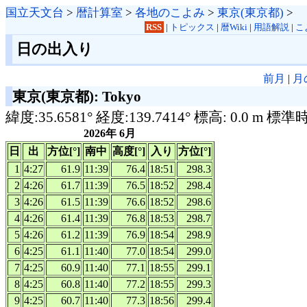
国立天文台
>
暦計算室
>
各地のこよみ
>
東京(東京都)
>
RSS
|
トピックス
|
暦Wiki
|
用語解説
|
こ
日の出入り
前月
|
月
東京(東京都): Tokyo
緯度:35.6581° 経度:139.7414° 標高: 0.0 m 標準
2026年 6月
日
出
方位[°]
南中
高度[°]
入り
方位[°]
1
4:27
61.9
11:39
76.4
18:51
298.3
2
4:26
61.7
11:39
76.5
18:52
298.4
3
4:26
61.5
11:39
76.6
18:52
298.6
4
4:26
61.4
11:39
76.8
18:53
298.7
5
4:26
61.2
11:39
76.9
18:54
298.9
6
4:25
61.1
11:40
77.0
18:54
299.0
7
4:25
60.9
11:40
77.1
18:55
299.1
8
4:25
60.8
11:40
77.2
18:55
299.3
9
4:25
60.7
11:40
77.3
18:56
299.4