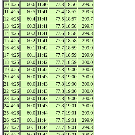
10
4:25
60.6
11:40
77.3
18:56
299.5
11
4:25
60.5
11:41
77.4
18:57
299.6
12
4:25
60.4
11:41
77.5
18:57
299.7
13
4:25
60.3
11:41
77.5
18:58
299.7
14
4:25
60.2
11:41
77.6
18:58
299.8
15
4:25
60.2
11:41
77.6
18:58
299.9
16
4:25
60.1
11:42
77.7
18:59
299.9
17
4:25
60.1
11:42
77.7
18:59
299.9
18
4:25
60.0
11:42
77.7
18:59
300.0
19
4:25
60.0
11:42
77.8
19:00
300.0
20
4:25
60.0
11:43
77.8
19:00
300.0
21
4:25
60.0
11:43
77.8
19:00
300.0
22
4:26
60.0
11:43
77.8
19:00
300.0
23
4:26
60.0
11:43
77.8
19:00
300.0
24
4:26
60.0
11:43
77.8
19:01
300.0
25
4:26
60.0
11:44
77.7
19:01
299.9
26
4:27
60.1
11:44
77.7
19:01
299.9
27
4:27
60.1
11:44
77.7
19:01
299.8
28
4:27
60.2
11:44
77.6
19:01
299.8