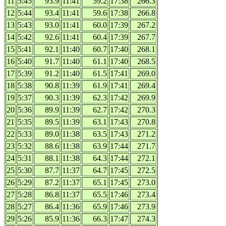
11
5:45
93.9
11:41
59.2
17:38
266.3
12
5:44
93.4
11:41
59.6
17:38
266.8
13
5:43
93.0
11:41
60.0
17:39
267.2
14
5:42
92.6
11:41
60.4
17:39
267.7
15
5:41
92.1
11:40
60.7
17:40
268.1
16
5:40
91.7
11:40
61.1
17:40
268.5
17
5:39
91.2
11:40
61.5
17:41
269.0
18
5:38
90.8
11:39
61.9
17:41
269.4
19
5:37
90.3
11:39
62.3
17:42
269.9
20
5:36
89.9
11:39
62.7
17:42
270.3
21
5:35
89.5
11:39
63.1
17:43
270.8
22
5:33
89.0
11:38
63.5
17:43
271.2
23
5:32
88.6
11:38
63.9
17:44
271.7
24
5:31
88.1
11:38
64.3
17:44
272.1
25
5:30
87.7
11:37
64.7
17:45
272.5
26
5:29
87.2
11:37
65.1
17:45
273.0
27
5:28
86.8
11:37
65.5
17:46
273.4
28
5:27
86.4
11:36
65.9
17:46
273.9
29
5:26
85.9
11:36
66.3
17:47
274.3