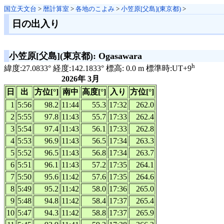
国立天文台
>
暦計算室
>
各地のこよみ
>
小笠原[父島](東京都)
>
日の出入り
小笠原[父島](東京都): Ogasawara
h
緯度:27.0833° 経度:142.1833° 標高: 0.0 m 標準時:UT+9
2026年 3月
日
出
方位[°]
南中
高度[°]
入り
方位[°]
1
5:56
98.2
11:44
55.3
17:32
262.0
2
5:55
97.8
11:43
55.7
17:33
262.4
3
5:54
97.4
11:43
56.1
17:33
262.8
4
5:53
96.9
11:43
56.5
17:34
263.3
5
5:52
96.5
11:43
56.8
17:34
263.7
6
5:51
96.1
11:43
57.2
17:35
264.1
7
5:50
95.6
11:42
57.6
17:35
264.6
8
5:49
95.2
11:42
58.0
17:36
265.0
9
5:48
94.8
11:42
58.4
17:37
265.4
10
5:47
94.3
11:42
58.8
17:37
265.9