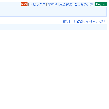
RSS
|
トピックス
|
暦Wiki
|
用語解説
|
こよみの計算
|
English
前月
|
月の出入りへ
|
翌月