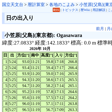
国立天文台
>
暦計算室
>
各地のこよみ
>
小笠原[父島](東
RSS
|
トピックス
|
暦Wiki
|
用語解説
|
こ
日の出入り
前月
|
月
小笠原[父島](東京都): Ogasawara
緯度:27.0833° 経度:142.1833° 標高: 0.0 m 標準
2026年 10月
日
出
方位[°]
南中
高度[°]
入り
方位[°]
1
5:24
93.0
11:21
59.8
17:18
266.8
2
5:24
93.4
11:21
59.4
17:17
266.4
3
5:25
93.9
11:20
59.0
17:16
265.9
4
5:25
94.3
11:20
58.6
17:15
265.5
5
5:25
94.7
11:20
58.2
17:14
265.1
6
5:26
95.2
11:19
57.8
17:13
264.6
7
5:26
95.6
11:19
57.5
17:12
264.2
8
5:27
96.0
11:19
57.1
17:11
263.8
9
5:27
96.5
11:19
56.7
17:09
263.3