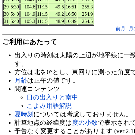
29
5:39
104.6
11:15
49.5
16:51
255.3
30
5:40
104.9
11:15
49.2
16:50
254.9
31
5:40
105.3
11:15
48.9
16:49
254.5
前月
|
月
ご利用にあたって
出入りの時刻は太陽の上辺が地平線に一
す。
方位は北を0°とし、東回りに測った角度
月齢
は正午の値です。
関連コンテンツ
日の出入りと南中
こよみ用語解説
夏時刻
については考慮しておりません。
計算地点の経緯度は
度の小数
で表示され
予告なく変更することがあります (ver.2.1