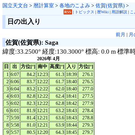
国立天文台
>
暦計算室
>
各地のこよみ
>
佐賀(佐賀県)
>
RSS
|
トピックス
|
暦Wiki
|
用語解説
|
こ
日の出入り
前月
|
月
佐賀(佐賀県): Saga
緯度:33.2500° 経度:130.3000° 標高: 0.0 m 標準
2026年 4月
日
出
方位[°]
南中
高度[°]
入り
方位[°]
1
6:07
84.2
12:23
61.3
18:39
276.1
2
6:06
83.7
12:22
61.7
18:40
276.5
3
6:04
83.2
12:22
62.0
18:40
277.0
4
6:03
82.8
12:22
62.4
18:41
277.5
5
6:02
82.3
12:22
62.8
18:42
277.9
6
6:01
81.9
12:21
63.2
18:43
278.4
7
5:59
81.4
12:21
63.6
18:43
278.8
8
5:58
81.0
12:21
63.9
18:44
279.3
9
5:57
80.5
12:20
64.3
18:45
279.7