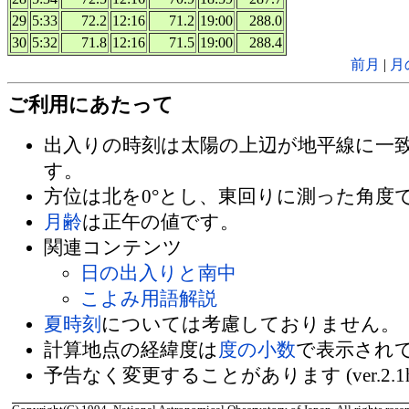
29
5:33
72.2
12:16
71.2
19:00
288.0
30
5:32
71.8
12:16
71.5
19:00
288.4
前月
|
月
ご利用にあたって
出入りの時刻は太陽の上辺が地平線に一
す。
方位は北を0°とし、東回りに測った角度
月齢
は正午の値です。
関連コンテンツ
日の出入りと南中
こよみ用語解説
夏時刻
については考慮しておりません。
計算地点の経緯度は
度の小数
で表示され
予告なく変更することがあります (ver.2.1