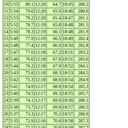
10
5:55
80.1
12:20
64.7
18:45
280.2
11
5:54
79.6
12:20
65.0
18:46
280.6
12
5:53
79.2
12:20
65.4
18:47
281.1
13
5:52
78.7
12:19
65.8
18:48
281.5
14
5:50
78.3
12:19
66.1
18:48
281.9
15
5:49
77.9
12:19
66.5
18:49
282.4
16
5:48
77.4
12:19
66.9
18:50
282.8
17
5:47
77.0
12:18
67.2
18:51
283.2
18
5:46
76.6
12:18
67.6
18:51
283.6
19
5:44
76.2
12:18
67.9
18:52
284.1
20
5:43
75.8
12:18
68.3
18:53
284.5
21
5:42
75.3
12:18
68.6
18:54
284.9
22
5:41
74.9
12:17
68.9
18:54
285.3
23
5:40
74.5
12:17
69.3
18:55
285.7
24
5:39
74.1
12:17
69.6
18:56
286.1
25
5:38
73.7
12:17
69.9
18:57
286.5
26
5:37
73.3
12:17
70.2
18:57
286.9
27
5:35
72.9
12:16
70.6
18:58
287.3
28
5:34
72.5
12:16
70.9
18:59
287.7