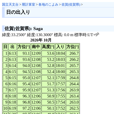
国立天文台
>
暦計算室
>
各地のこよみ
>
佐賀(佐賀県)
>
日の出入り
佐賀(佐賀県): Saga
h
緯度:33.2500° 経度:130.3000° 標高: 0.0 m 標準時:UT+9
2026年 10月
日
出
方位[°]
南中
高度[°]
入り
方位[°]
1
6:13
93.1
12:09
53.6
18:04
266.7
2
6:13
93.6
12:08
53.2
18:03
266.2
3
6:14
94.0
12:08
52.8
18:01
265.7
4
6:15
94.5
12:08
52.4
18:00
265.3
5
6:15
95.0
12:07
52.1
17:59
264.8
6
6:16
95.4
12:07
51.7
17:57
264.4
7
6:17
95.9
12:07
51.3
17:56
263.9
8
6:18
96.3
12:06
50.9
17:55
263.4
9
6:18
96.8
12:06
50.5
17:54
263.0
10
6:19
97.2
12:06
50.1
17:52
262.5