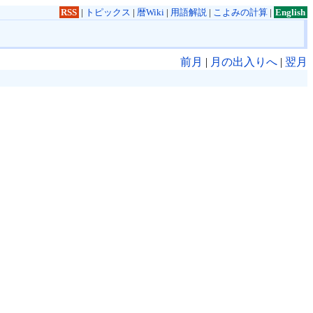
RSS
|
トピックス
|
暦Wiki
|
用語解説
|
こよみの計算
|
English
前月
|
月の出入りへ
|
翌月