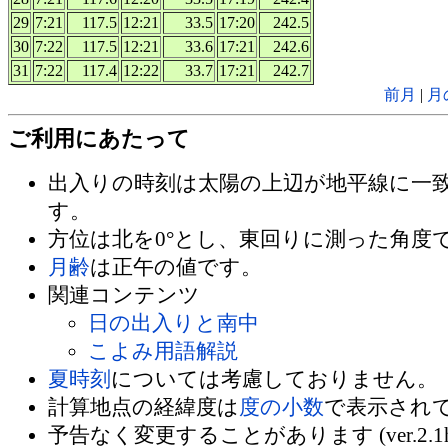
29
7:21
117.5
12:21
33.5
17:20
242.5
30
7:22
117.5
12:21
33.6
17:21
242.6
31
7:22
117.4
12:22
33.7
17:21
242.7
前月
|
月
ご利用にあたって
出入りの時刻は太陽の上辺が地平線に一
す。
方位は北を0°とし、東回りに測った角度
月齢
は正午の値です。
関連コンテンツ
日の出入りと南中
こよみ用語解説
夏時刻
については考慮しておりません。
計算地点の経緯度は
度の小数
で表示され
予告なく変更することがあります (ver.2.1