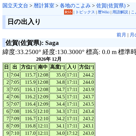
国立天文台
>
暦計算室
>
各地のこよみ
>
佐賀(佐賀県)
>
RSS
|
トピックス
|
暦Wiki
|
用語解説
|
こ
日の出入り
前月
|
月
佐賀(佐賀県): Saga
緯度:33.2500° 経度:130.3000° 標高: 0.0 m 標準
2026年 12月
日
出
方位[°]
南中
高度[°]
入り
方位[°]
1
7:04
115.7
12:08
35.0
17:11
244.2
2
7:05
115.9
12:08
34.8
17:11
244.0
3
7:05
116.1
12:08
34.7
17:11
243.9
4
7:06
116.2
12:09
34.5
17:11
243.7
5
7:07
116.4
12:09
34.4
17:11
243.5
6
7:08
116.5
12:10
34.3
17:11
243.4
7
7:09
116.7
12:10
34.2
17:11
243.2
8
7:09
116.8
12:11
34.1
17:11
243.1
9
7:10
117.0
12:11
34.0
17:12
243.0