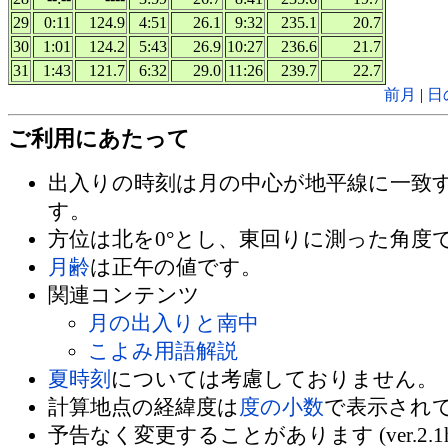
29
0:11
124.9
4:51
26.1
9:32
235.1
20.7
30
1:01
124.2
5:43
26.9
10:27
236.6
21.7
31
1:43
121.7
6:32
29.0
11:26
239.7
22.7
前月
|
日
ご利用にあたって
出入りの時刻は月の中心が地平線に一致
す。
方位は北を0°とし、東回りに測った角度
月齢
は正午の値です。
関連コンテンツ
月の出入りと南中
こよみ用語解説
夏時刻
については考慮しておりません。
計算地点の経緯度は
度の小数
で表示され
予告なく変更することがあります (ver.2.1