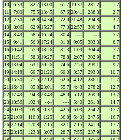
10
6:33
82.7
13:00
61.7
19:37
281.2
1.7
11
7:00
75.5
13:45
67.6
20:41
288.3
2.7
12
7:30
68.8
14:34
72.9
21:48
294.8
3.7
13
8:06
62.9
15:27
77.3
22:57
300.0
4.7
14
8:49
58.5
16:24
80.4
--:--
----
5.7
15
9:41
56.0
17:24
81.8
0:05
303.3
6.7
16
10:42
55.9
18:26
81.3
1:09
304.4
7.7
17
11:51
58.3
19:27
78.8
2:07
302.9
8.7
18
13:04
63.1
20:26
74.6
2:55
299.1
9.7
19
14:18
69.7
21:20
69.0
3:37
293.3
10.7
20
15:30
77.5
22:12
62.6
4:12
286.1
11.7
21
16:40
85.8
23:01
55.7
4:43
278.2
12.7
22
17:49
94.3
23:49
48.9
5:12
269.9
13.7
23
18:56
102.4
--:--
----
5:40
261.8
14.7
24
20:03
109.8
0:37
42.5
6:09
254.2
15.7
25
21:09
116.0
1:25
36.8
6:40
247.5
16.7
26
22:14
120.8
2:15
32.1
7:15
241.9
17.7
27
23:15
123.8
3:07
28.7
7:55
237.9
18.7
28
--:--
----
3:59
26.7
8:41
235.6
19.7