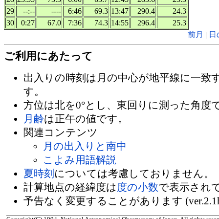
29
--:--
----
6:46
69.3
13:47
290.4
24.3
30
0:27
67.0
7:36
74.3
14:55
296.4
25.3
前月
|
日
ご利用にあたって
出入りの時刻は月の中心が地平線に一致
す。
方位は北を0°とし、東回りに測った角度
月齢
は正午の値です。
関連コンテンツ
月の出入りと南中
こよみ用語解説
夏時刻
については考慮しておりません。
計算地点の経緯度は
度の小数
で表示され
予告なく変更することがあります (ver.2.1