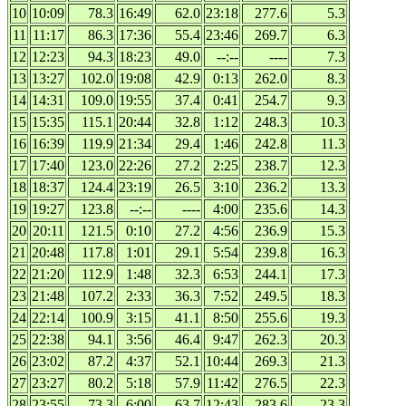
10
10:09
78.3
16:49
62.0
23:18
277.6
5.3
11
11:17
86.3
17:36
55.4
23:46
269.7
6.3
12
12:23
94.3
18:23
49.0
--:--
----
7.3
13
13:27
102.0
19:08
42.9
0:13
262.0
8.3
14
14:31
109.0
19:55
37.4
0:41
254.7
9.3
15
15:35
115.1
20:44
32.8
1:12
248.3
10.3
16
16:39
119.9
21:34
29.4
1:46
242.8
11.3
17
17:40
123.0
22:26
27.2
2:25
238.7
12.3
18
18:37
124.4
23:19
26.5
3:10
236.2
13.3
19
19:27
123.8
--:--
----
4:00
235.6
14.3
20
20:11
121.5
0:10
27.2
4:56
236.9
15.3
21
20:48
117.8
1:01
29.1
5:54
239.8
16.3
22
21:20
112.9
1:48
32.3
6:53
244.1
17.3
23
21:48
107.2
2:33
36.3
7:52
249.5
18.3
24
22:14
100.9
3:15
41.1
8:50
255.6
19.3
25
22:38
94.1
3:56
46.4
9:47
262.3
20.3
26
23:02
87.2
4:37
52.1
10:44
269.3
21.3
27
23:27
80.2
5:18
57.9
11:42
276.5
22.3
28
23:55
73.3
6:00
63.7
12:43
283.6
23.3