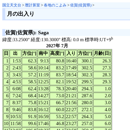
国立天文台
>
暦計算室
>
各地のこよみ
>
佐賀(佐賀県)
>
月の出入り
佐賀(佐賀県): Saga
h
緯度:33.2500° 経度:130.3000° 標高: 0.0 m 標準時:UT+9
2027年 7月
日
出
方位[°]
南中
高度[°]
入り
方位[°]
月齢[日]
1
1:53
62.3
9:13
80.8
16:40
300.1
26.3
2
2:43
58.6
10:14
83.2
17:49
302.5
27.3
3
3:43
57.2
11:19
83.7
18:54
302.3
28.3
4
4:53
58.5
12:25
82.1
19:52
299.5
29.3
5
6:08
62.4
13:28
78.3
20:40
294.3
1.0
6
7:24
68.4
14:27
73.0
21:21
287.6
2.0
7
8:37
75.8
15:21
66.7
21:56
280.0
3.0
8
9:46
83.8
16:12
60.0
22:27
272.1
4.0
9
10:53
91.9
16:59
53.2
22:57
264.3
5.0
10
11:58
99.6
17:46
46.8
23:27
257.0
6.0