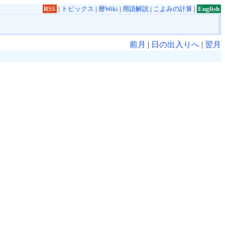
RSS
|
トピックス
|
暦Wiki
|
用語解説
|
こよみの計算
|
English
前月
|
日の出入りへ
|
翌月