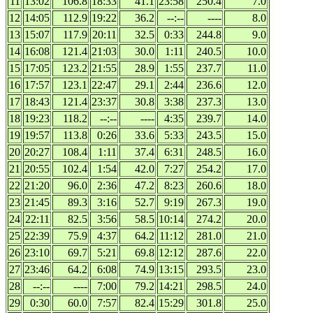
11
13:02
106.8
18:33
41.1
23:58
250.4
7.0
12
14:05
112.9
19:22
36.2
--:--
----
8.0
13
15:07
117.9
20:11
32.5
0:33
244.8
9.0
14
16:08
121.4
21:03
30.0
1:11
240.5
10.0
15
17:05
123.2
21:55
28.9
1:55
237.7
11.0
16
17:57
123.1
22:47
29.1
2:44
236.6
12.0
17
18:43
121.4
23:37
30.8
3:38
237.3
13.0
18
19:23
118.2
--:--
----
4:35
239.7
14.0
19
19:57
113.8
0:26
33.6
5:33
243.5
15.0
20
20:27
108.4
1:11
37.4
6:31
248.5
16.0
21
20:55
102.4
1:54
42.0
7:27
254.2
17.0
22
21:20
96.0
2:36
47.2
8:23
260.6
18.0
23
21:45
89.3
3:16
52.7
9:19
267.3
19.0
24
22:11
82.5
3:56
58.5
10:14
274.2
20.0
25
22:39
75.9
4:37
64.2
11:12
281.0
21.0
26
23:10
69.7
5:21
69.8
12:12
287.6
22.0
27
23:46
64.2
6:08
74.9
13:15
293.5
23.0
28
--:--
----
7:00
79.2
14:21
298.5
24.0
29
0:30
60.0
7:57
82.4
15:29
301.8
25.0