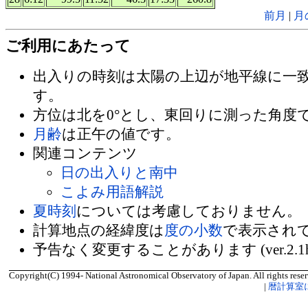
前月
|
月
ご利用にあたって
出入りの時刻は太陽の上辺が地平線に一
す。
方位は北を0°とし、東回りに測った角度
月齢
は正午の値です。
関連コンテンツ
日の出入りと南中
こよみ用語解説
夏時刻
については考慮しておりません。
計算地点の経緯度は
度の小数
で表示され
予告なく変更することがあります (ver.2.1
Copyright(C) 1994- National Astronomical Observatory of Japan. All rights reser
|
暦計算室