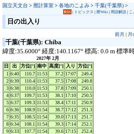
国立天文台
>
暦計算室
>
各地のこよみ
>
千葉(千葉県)
>
RSS
|
トピックス
|
暦Wiki
|
用語解説
|
こ
日の出入り
前月
|
月
千葉(千葉県): Chiba
緯度:35.6000° 経度:140.1167° 標高: 0.0 m 標準
2027年 2月
日
出
方位[°]
南中
高度[°]
入り
方位[°]
1
6:40
110.7
11:53
37.2
17:07
249.4
2
6:39
110.4
11:53
37.5
17:08
249.8
3
6:38
110.0
11:53
37.8
17:09
250.1
4
6:37
109.7
11:53
38.1
17:10
250.5
5
6:37
109.3
11:53
38.4
17:11
250.9
6
6:36
108.9
11:54
38.7
17:12
251.3
7
6:35
108.5
11:54
39.0
17:13
251.7
8
6:34
108.1
11:54
39.3
17:14
252.1
9
6:33
107.7
11:54
39.6
17:15
252.4