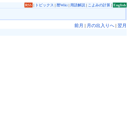
RSS
|
トピックス
|
暦Wiki
|
用語解説
|
こよみの計算
|
English
前月
|
月の出入りへ
|
翌月