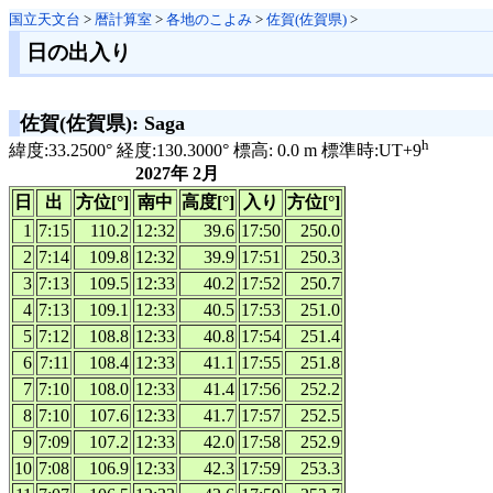
国立天文台
>
暦計算室
>
各地のこよみ
>
佐賀(佐賀県)
>
日の出入り
佐賀(佐賀県): Saga
h
緯度:33.2500° 経度:130.3000° 標高: 0.0 m 標準時:UT+9
2027年 2月
日
出
方位[°]
南中
高度[°]
入り
方位[°]
1
7:15
110.2
12:32
39.6
17:50
250.0
2
7:14
109.8
12:32
39.9
17:51
250.3
3
7:13
109.5
12:33
40.2
17:52
250.7
4
7:13
109.1
12:33
40.5
17:53
251.0
5
7:12
108.8
12:33
40.8
17:54
251.4
6
7:11
108.4
12:33
41.1
17:55
251.8
7
7:10
108.0
12:33
41.4
17:56
252.2
8
7:10
107.6
12:33
41.7
17:57
252.5
9
7:09
107.2
12:33
42.0
17:58
252.9
10
7:08
106.9
12:33
42.3
17:59
253.3