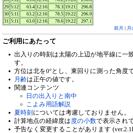
29
5:12
63.4
12:16
78.3
19:21
296.8
30
5:11
63.2
12:16
78.5
19:22
296.9
31
5:11
63.0
12:16
78.6
19:22
297.1
前月
|
月
ご利用にあたって
出入りの時刻は太陽の上辺が地平線に一
す。
方位は北を0°とし、東回りに測った角度
月齢
は正午の値です。
関連コンテンツ
日の出入りと南中
こよみ用語解説
夏時刻
については考慮しておりません。
計算地点の経緯度は
度の小数
で表示され
予告なく変更することがあります (ver.2.1