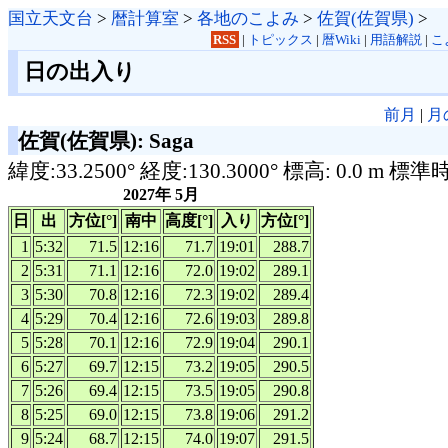
国立天文台
>
暦計算室
>
各地のこよみ
>
佐賀(佐賀県)
>
RSS
|
トピックス
|
暦Wiki
|
用語解説
|
こ
日の出入り
前月
|
月
佐賀(佐賀県): Saga
緯度:33.2500° 経度:130.3000° 標高: 0.0 m 標準
2027年 5月
日
出
方位[°]
南中
高度[°]
入り
方位[°]
1
5:32
71.5
12:16
71.7
19:01
288.7
2
5:31
71.1
12:16
72.0
19:02
289.1
3
5:30
70.8
12:16
72.3
19:02
289.4
4
5:29
70.4
12:16
72.6
19:03
289.8
5
5:28
70.1
12:16
72.9
19:04
290.1
6
5:27
69.7
12:15
73.2
19:05
290.5
7
5:26
69.4
12:15
73.5
19:05
290.8
8
5:25
69.0
12:15
73.8
19:06
291.2
9
5:24
68.7
12:15
74.0
19:07
291.5