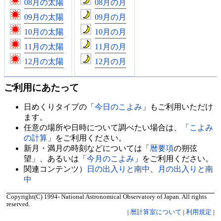
08月の太陽
08月の月
09月の太陽
09月の月
10月の太陽
10月の月
11月の太陽
11月の月
12月の太陽
12月の月
ご利用にあたって
日めくりタイプの「
今日のこよみ
」もご利用いただけ
ます。
任意の場所や日時について調べたい場合は、「
こよみ
の計算
」をご利用ください。
新月・満月の時刻などについては「
暦要項
の朔弦
望」、あるいは「
今月のこよみ
」をご利用ください。
関連コンテンツ）
日の出入りと南中
、
月の出入りと南
中
Copyright(C) 1994- National Astronomical Observatory of Japan. All rights
reserved.
|
暦計算室について
|
利用規定
|