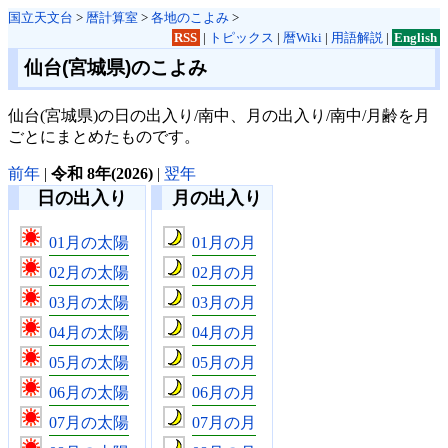
国立天文台
>
暦計算室
>
各地のこよみ
>
RSS
|
トピックス
|
暦Wiki
|
用語解説
|
English
仙台(宮城県)のこよみ
仙台(宮城県)の日の出入り/南中、月の出入り/南中/月齢を月
ごとにまとめたものです。
前年
|
令和 8年(2026)
|
翌年
日の出入り
月の出入り
01月の太陽
01月の月
02月の太陽
02月の月
03月の太陽
03月の月
04月の太陽
04月の月
05月の太陽
05月の月
06月の太陽
06月の月
07月の太陽
07月の月