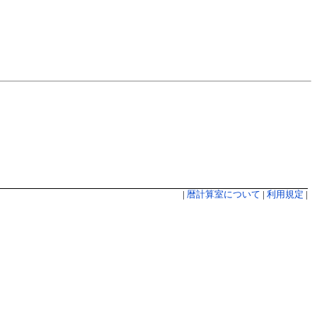
|
暦計算室について
|
利用規定
|