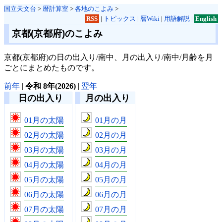
国立天文台
>
暦計算室
>
各地のこよみ
>
RSS
|
トピックス
|
暦Wiki
|
用語解説
|
English
京都(京都府)のこよみ
京都(京都府)の日の出入り/南中、月の出入り/南中/月齢を月
ごとにまとめたものです。
前年
|
令和 8年(2026)
|
翌年
日の出入り
月の出入り
01月の太陽
01月の月
02月の太陽
02月の月
03月の太陽
03月の月
04月の太陽
04月の月
05月の太陽
05月の月
06月の太陽
06月の月
07月の太陽
07月の月