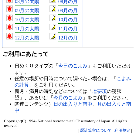
08月の太陽
08月の月
09月の太陽
09月の月
10月の太陽
10月の月
11月の太陽
11月の月
12月の太陽
12月の月
ご利用にあたって
日めくりタイプの「
今日のこよみ
」もご利用いただけ
ます。
任意の場所や日時について調べたい場合は、「
こよみ
の計算
」をご利用ください。
新月・満月の時刻などについては「
暦要項
の朔弦
望」、あるいは「
今月のこよみ
」をご利用ください。
関連コンテンツ）
日の出入りと南中
、
月の出入りと南
中
Copyright(C) 1994- National Astronomical Observatory of Japan. All rights
reserved.
|
暦計算室について
|
利用規定
|