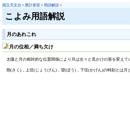
国立天文台
>
暦計算室
>
用語解説
>
こよみ用語解説
月のあれこれ
月の位相／満ち欠け
太陽と月の相対的な位置関係により月は次々と見かけの形を変えてい
朔(さく)，上弦(じょうげん)，望(ぼう)，下弦(かげん)の時刻とは月と