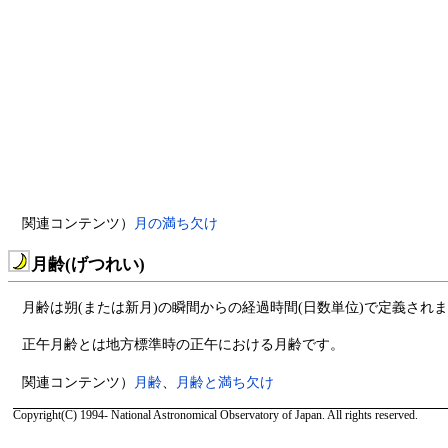
関連コンテンツ）
月の満ち欠け
月齢(げつれい)
月齢は朔(または新月)の瞬間からの経過時間(日数単位)で定義され
正午月齢とは地方標準時の正午における月齢です。
関連コンテンツ）
月齢
、
月齢と満ち欠け
Copyright(C) 1994- National Astronomical Observatory of Japan. All rights reserved.