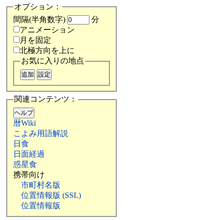
オプション：
間隔(半角数字)
分
アニメーション
月を固定
北極方向を上に
お気に入りの地点
関連コンテンツ：
暦Wiki
こよみ用語解説
日食
日面経過
惑星食
携帯向け
市町村名版
位置情報版 (SSL)
位置情報版