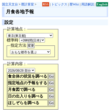
国立天文台
>
暦計算室
>
RSS
|
トピックス
|
暦Wiki
|
用語解説
|
English
月食各地予報
設定
計算地点：
標準時
指定方法
計算内容：
食全体の状況を調べる
指定地点の予報をする
月食図で調べる
日の出入りを調べる
ほしぞらを調べる