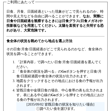
ご利用にあたって
日食、月食、日面経過といった現象がどこで見られるのか、時
間や見え方などを自由に調べることができます。
なお、実際に
日食や日面経過を観察するときには日食グラス(日食メガネ)や
投影板などを用意してください。太陽を直視すると失明する恐
れがあり、大変危険です。
食全体の状況を眺めてから地点を選ぶ方法
その日食/月食/日面経過がどこで見られるのかなど、食全体の
状況を調べることができます。
「計算内容」で調べたい日食/月食/日面経過を選んでく
ださい。
「食全体の状況を調べる」の
Go
ボタンを押すと日食/月
食/日面経過図や食全体の状況が出力されます。
地図をクリックするとその地点における食の予報が出力
されます。
皆既日食や金環日食の場合、中心食帯の表も出力されま
す。表にある中心線の
Go
ボタンを押すとその地点におけ
る食の予報が出力されます。
[2035/09/02 皆既日食の状況を知りたい場合]