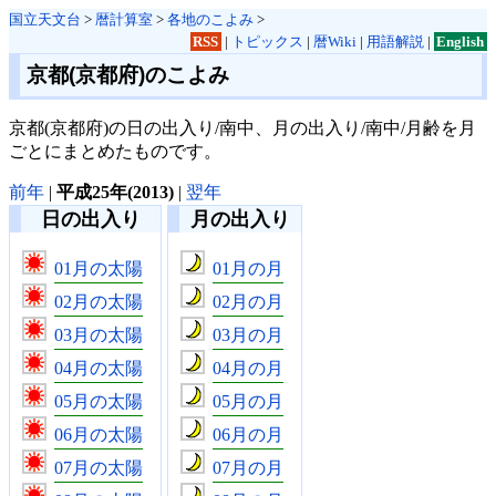
国立天文台
>
暦計算室
>
各地のこよみ
>
RSS
|
トピックス
|
暦Wiki
|
用語解説
|
English
京都(京都府)のこよみ
京都(京都府)の日の出入り/南中、月の出入り/南中/月齢を月
ごとにまとめたものです。
前年
|
平成25年(2013)
|
翌年
日の出入り
月の出入り
01月の太陽
01月の月
02月の太陽
02月の月
03月の太陽
03月の月
04月の太陽
04月の月
05月の太陽
05月の月
06月の太陽
06月の月
07月の太陽
07月の月