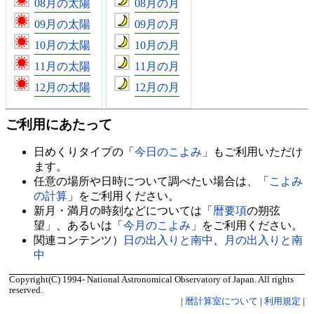
08月の太陽
08月の月
09月の太陽
09月の月
10月の太陽
10月の月
11月の太陽
11月の月
12月の太陽
12月の月
ご利用にあたって
日めくりタイプの「
今日のこよみ
」もご利用いただけ
ます。
任意の場所や日時について調べたい場合は、「
こよみ
の計算
」をご利用ください。
新月・満月の時刻などについては「
暦要項
の朔弦
望」、あるいは「
今月のこよみ
」をご利用ください。
関連コンテンツ）
日の出入りと南中
、
月の出入りと南
中
Copyright(C) 1994- National Astronomical Observatory of Japan. All rights
reserved.
|
暦計算室について
|
利用規定
|