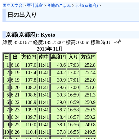
国立天文台
>
暦計算室
>
各地のこよみ
>
京都(京都府)
>
日の出入り
京都(京都府): Kyoto
h
緯度:35.0167° 経度:135.7500° 標高: 0.0 m 標準時:UT+9
2013年 11月
日
出
方位[°]
南中
高度[°]
入り
方位[°]
1
6:18
107.0
11:41
40.6
17:03
252.8
2
6:19
107.4
11:41
40.2
17:02
252.4
3
6:19
107.8
11:41
39.9
17:01
252.0
4
6:20
108.2
11:41
39.6
17:00
251.6
5
6:21
108.6
11:41
39.3
16:59
251.3
6
6:22
108.9
11:41
39.0
16:59
250.9
7
6:23
109.3
11:41
38.7
16:58
250.5
8
6:24
109.7
11:41
38.4
16:57
250.2
9
6:25
110.0
11:41
38.1
16:56
249.8
10
6:26
110.4
11:41
37.8
16:55
249.5