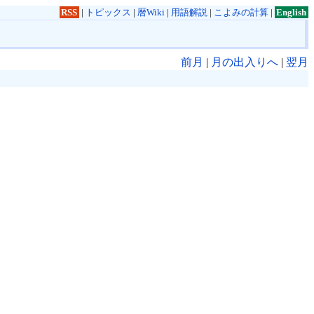
RSS
|
トピックス
|
暦Wiki
|
用語解説
|
こよみの計算
|
English
前月
|
月の出入りへ
|
翌月