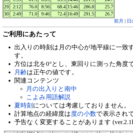
29
2:12
76.0
8:56
68.4
15:46
286.8
25.7
30
2:49
71.0
9:46
72.4
16:49
291.5
26.7
前月
|
日
ご利用にあたって
出入りの時刻は月の中心が地平線に一致
す。
方位は北を0°とし、東回りに測った角度
月齢
は正午の値です。
関連コンテンツ
月の出入りと南中
こよみ用語解説
夏時刻
については考慮しておりません。
計算地点の経緯度は
度の小数
で表示され
予告なく変更することがあります (ver.2.1