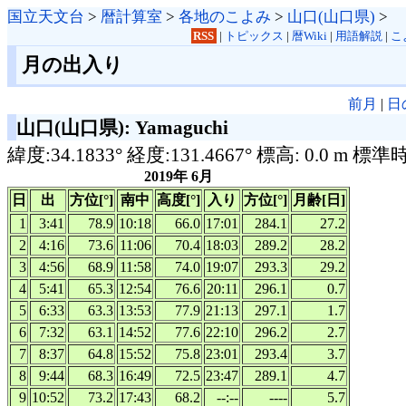
国立天文台
>
暦計算室
>
各地のこよみ
>
山口(山口県)
>
RSS
|
トピックス
|
暦Wiki
|
用語解説
|
こ
月の出入り
前月
|
日
山口(山口県): Yamaguchi
緯度:34.1833° 経度:131.4667° 標高: 0.0 m 標準
2019年 6月
日
出
方位[°]
南中
高度[°]
入り
方位[°]
月齢[日]
1
3:41
78.9
10:18
66.0
17:01
284.1
27.2
2
4:16
73.6
11:06
70.4
18:03
289.2
28.2
3
4:56
68.9
11:58
74.0
19:07
293.3
29.2
4
5:41
65.3
12:54
76.6
20:11
296.1
0.7
5
6:33
63.3
13:53
77.9
21:13
297.1
1.7
6
7:32
63.1
14:52
77.6
22:10
296.2
2.7
7
8:37
64.8
15:52
75.8
23:01
293.4
3.7
8
9:44
68.3
16:49
72.5
23:47
289.1
4.7
9
10:52
73.2
17:43
68.2
--:--
----
5.7