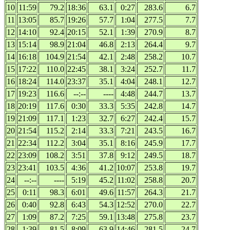
10
11:59
79.2
18:36
63.1
0:27
283.6
6.7
11
13:05
85.7
19:26
57.7
1:04
277.5
7.7
12
14:10
92.4
20:15
52.1
1:39
270.9
8.7
13
15:14
98.9
21:04
46.8
2:13
264.4
9.7
14
16:18
104.9
21:54
42.1
2:48
258.2
10.7
15
17:22
110.0
22:45
38.1
3:24
252.7
11.7
16
18:24
114.0
23:37
35.1
4:04
248.1
12.7
17
19:23
116.6
--:--
----
4:48
244.7
13.7
18
20:19
117.6
0:30
33.3
5:35
242.8
14.7
19
21:09
117.1
1:23
32.7
6:27
242.4
15.7
20
21:54
115.2
2:14
33.3
7:21
243.5
16.7
21
22:34
112.2
3:04
35.1
8:16
245.9
17.7
22
23:09
108.2
3:51
37.8
9:12
249.5
18.7
23
23:41
103.5
4:36
41.2
10:07
253.8
19.7
24
--:--
----
5:19
45.2
11:02
258.8
20.7
25
0:11
98.3
6:01
49.6
11:57
264.3
21.7
26
0:40
92.8
6:43
54.3
12:52
270.0
22.7
27
1:09
87.2
7:25
59.1
13:48
275.8
23.7
28
1:39
81.5
8:09
63.9
14:46
281.5
24.7