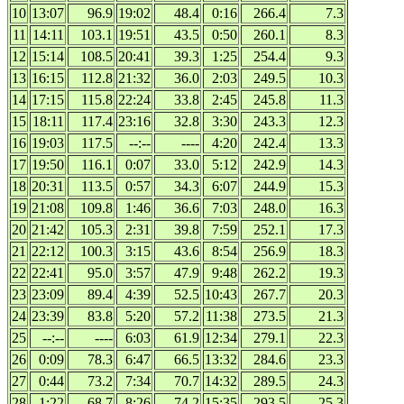
10
13:07
96.9
19:02
48.4
0:16
266.4
7.3
11
14:11
103.1
19:51
43.5
0:50
260.1
8.3
12
15:14
108.5
20:41
39.3
1:25
254.4
9.3
13
16:15
112.8
21:32
36.0
2:03
249.5
10.3
14
17:15
115.8
22:24
33.8
2:45
245.8
11.3
15
18:11
117.4
23:16
32.8
3:30
243.3
12.3
16
19:03
117.5
--:--
----
4:20
242.4
13.3
17
19:50
116.1
0:07
33.0
5:12
242.9
14.3
18
20:31
113.5
0:57
34.3
6:07
244.9
15.3
19
21:08
109.8
1:46
36.6
7:03
248.0
16.3
20
21:42
105.3
2:31
39.8
7:59
252.1
17.3
21
22:12
100.3
3:15
43.6
8:54
256.9
18.3
22
22:41
95.0
3:57
47.9
9:48
262.2
19.3
23
23:09
89.4
4:39
52.5
10:43
267.7
20.3
24
23:39
83.8
5:20
57.2
11:38
273.5
21.3
25
--:--
----
6:03
61.9
12:34
279.1
22.3
26
0:09
78.3
6:47
66.5
13:32
284.6
23.3
27
0:44
73.2
7:34
70.7
14:32
289.5
24.3
28
1:22
68.7
8:26
74.2
15:35
293.5
25.3