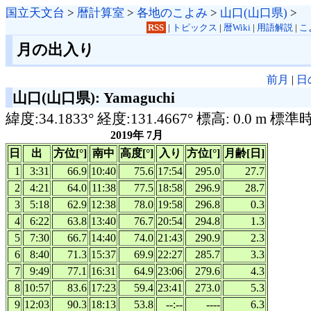
国立天文台
>
暦計算室
>
各地のこよみ
>
山口(山口県)
>
RSS
|
トピックス
|
暦Wiki
|
用語解説
|
こ
月の出入り
前月
|
日
山口(山口県): Yamaguchi
緯度:34.1833° 経度:131.4667° 標高: 0.0 m 標準
2019年 7月
日
出
方位[°]
南中
高度[°]
入り
方位[°]
月齢[日]
1
3:31
66.9
10:40
75.6
17:54
295.0
27.7
2
4:21
64.0
11:38
77.5
18:58
296.9
28.7
3
5:18
62.9
12:38
78.0
19:58
296.8
0.3
4
6:22
63.8
13:40
76.7
20:54
294.8
1.3
5
7:30
66.7
14:40
74.0
21:43
290.9
2.3
6
8:40
71.3
15:37
69.9
22:27
285.7
3.3
7
9:49
77.1
16:31
64.9
23:06
279.6
4.3
8
10:57
83.6
17:23
59.4
23:41
273.0
5.3
9
12:03
90.3
18:13
53.8
--:--
----
6.3