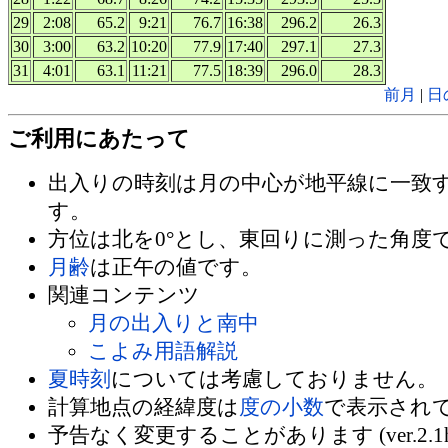
29
2:08
65.2
9:21
76.7
16:38
296.2
26.3
30
3:00
63.2
10:20
77.9
17:40
297.1
27.3
31
4:01
63.1
11:21
77.5
18:39
296.0
28.3
前月
|
日
ご利用にあたって
出入りの時刻は月の中心が地平線に一致
す。
方位は北を0°とし、東回りに測った角度
月齢
は正午の値です。
関連コンテンツ
月の出入りと南中
こよみ用語解説
夏時刻
については考慮しておりません。
計算地点の経緯度は
度の小数
で表示され
予告なく変更することがあります (ver.2.1