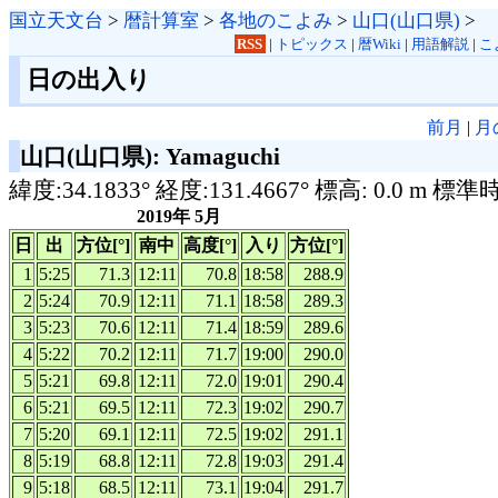
国立天文台
>
暦計算室
>
各地のこよみ
>
山口(山口県)
>
RSS
|
トピックス
|
暦Wiki
|
用語解説
|
こ
日の出入り
前月
|
月
山口(山口県): Yamaguchi
緯度:34.1833° 経度:131.4667° 標高: 0.0 m 標準
2019年 5月
日
出
方位[°]
南中
高度[°]
入り
方位[°]
1
5:25
71.3
12:11
70.8
18:58
288.9
2
5:24
70.9
12:11
71.1
18:58
289.3
3
5:23
70.6
12:11
71.4
18:59
289.6
4
5:22
70.2
12:11
71.7
19:00
290.0
5
5:21
69.8
12:11
72.0
19:01
290.4
6
5:21
69.5
12:11
72.3
19:02
290.7
7
5:20
69.1
12:11
72.5
19:02
291.1
8
5:19
68.8
12:11
72.8
19:03
291.4
9
5:18
68.5
12:11
73.1
19:04
291.7