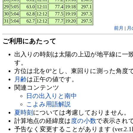
29
5:05
63.0
12:11
77.4
19:18
297.1
30
5:04
62.8
12:12
77.5
19:19
297.3
31
5:04
62.7
12:12
77.7
19:20
297.5
前月
|
月
ご利用にあたって
出入りの時刻は太陽の上辺が地平線に一
す。
方位は北を0°とし、東回りに測った角度
月齢
は正午の値です。
関連コンテンツ
日の出入りと南中
こよみ用語解説
夏時刻
については考慮しておりません。
計算地点の経緯度は
度の小数
で表示され
予告なく変更することがあります (ver.2.1