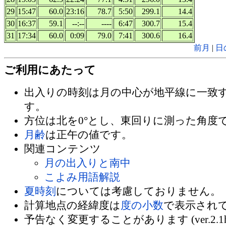
29
15:47
60.0
23:16
78.7
5:50
299.1
14.4
30
16:37
59.1
--:--
----
6:47
300.7
15.4
31
17:34
60.0
0:09
79.0
7:41
300.6
16.4
前月
|
日
ご利用にあたって
出入りの時刻は月の中心が地平線に一致
す。
方位は北を0°とし、東回りに測った角度
月齢
は正午の値です。
関連コンテンツ
月の出入りと南中
こよみ用語解説
夏時刻
については考慮しておりません。
計算地点の経緯度は
度の小数
で表示され
予告なく変更することがあります (ver.2.1