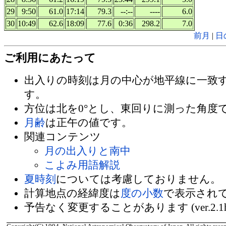
29
9:50
61.0
17:14
79.3
--:--
----
6.0
30
10:49
62.6
18:09
77.6
0:36
298.2
7.0
前月
|
日
ご利用にあたって
出入りの時刻は月の中心が地平線に一致
す。
方位は北を0°とし、東回りに測った角度
月齢
は正午の値です。
関連コンテンツ
月の出入りと南中
こよみ用語解説
夏時刻
については考慮しておりません。
計算地点の経緯度は
度の小数
で表示され
予告なく変更することがあります (ver.2.1