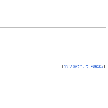
|
暦計算室について
|
利用規定
|