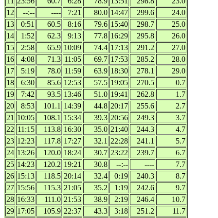
11
23:56
60.7
6:28
78.9
13:51
298.8
23.0
12
--:--
----
7:21
80.0
14:47
299.6
24.0
13
0:51
60.5
8:16
79.6
15:40
298.7
25.0
14
1:52
62.3
9:13
77.8
16:29
295.8
26.0
15
2:58
65.9
10:09
74.4
17:13
291.2
27.0
16
4:08
71.3
11:05
69.7
17:53
285.2
28.0
17
5:19
78.0
11:59
63.9
18:30
278.1
29.0
18
6:30
85.6
12:53
57.5
19:05
270.5
0.7
19
7:42
93.5
13:46
51.0
19:41
262.8
1.7
20
8:53
101.1
14:39
44.8
20:17
255.6
2.7
21
10:05
108.1
15:34
39.3
20:56
249.3
3.7
22
11:15
113.8
16:30
35.0
21:40
244.3
4.7
23
12:23
117.8
17:27
32.1
22:28
241.1
5.7
24
13:26
120.0
18:24
30.7
23:22
239.7
6.7
25
14:23
120.2
19:21
30.8
--:--
----
7.7
26
15:13
118.5
20:14
32.4
0:19
240.3
8.7
27
15:56
115.3
21:05
35.2
1:19
242.6
9.7
28
16:33
111.0
21:53
38.9
2:19
246.4
10.7
29
17:05
105.9
22:37
43.3
3:18
251.2
11.7