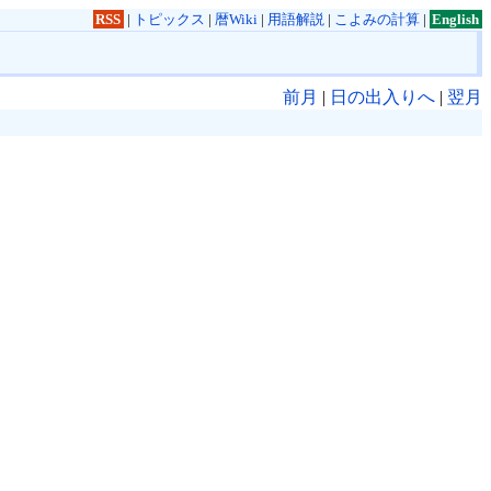
RSS
|
トピックス
|
暦Wiki
|
用語解説
|
こよみの計算
|
English
前月
|
日の出入りへ
|
翌月