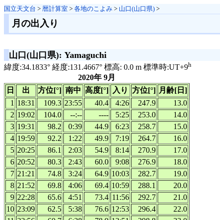
国立天文台
>
暦計算室
>
各地のこよみ
>
山口(山口県)
>
月の出入り
山口(山口県): Yamaguchi
h
緯度:34.1833° 経度:131.4667° 標高: 0.0 m 標準時:UT+9
2020年 9月
日
出
方位[°]
南中
高度[°]
入り
方位[°]
月齢[日]
1
18:31
109.3
23:55
40.4
4:26
247.9
13.0
2
19:02
104.0
--:--
----
5:25
253.0
14.0
3
19:31
98.2
0:39
44.9
6:23
258.7
15.0
4
19:59
92.2
1:22
49.9
7:19
264.7
16.0
5
20:25
86.1
2:03
54.9
8:14
270.9
17.0
6
20:52
80.3
2:43
60.0
9:08
276.9
18.0
7
21:21
74.8
3:24
64.9
10:03
282.7
19.0
8
21:52
69.8
4:06
69.4
10:59
288.1
20.0
9
22:28
65.6
4:51
73.4
11:56
292.7
21.0
10
23:09
62.5
5:38
76.6
12:53
296.4
22.0