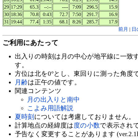
29
17:29
65.3
--:--
----
7:09
296.5
15.9
30
18:36
70.8
0:43
72.7
7:50
291.7
16.9
31
19:44
77.4
1:35
68.1
8:26
285.7
17.9
前月
|
日
ご利用にあたって
出入りの時刻は月の中心が地平線に一致
す。
方位は北を0°とし、東回りに測った角度
月齢
は正午の値です。
関連コンテンツ
月の出入りと南中
こよみ用語解説
夏時刻
については考慮しておりません。
計算地点の経緯度は
度の小数
で表示され
予告なく変更することがあります (ver.2.1