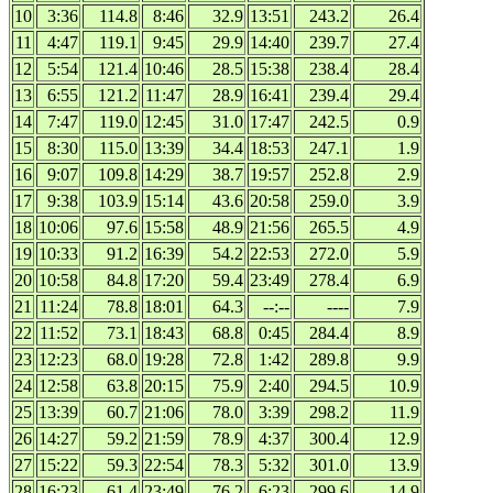
10
3:36
114.8
8:46
32.9
13:51
243.2
26.4
11
4:47
119.1
9:45
29.9
14:40
239.7
27.4
12
5:54
121.4
10:46
28.5
15:38
238.4
28.4
13
6:55
121.2
11:47
28.9
16:41
239.4
29.4
14
7:47
119.0
12:45
31.0
17:47
242.5
0.9
15
8:30
115.0
13:39
34.4
18:53
247.1
1.9
16
9:07
109.8
14:29
38.7
19:57
252.8
2.9
17
9:38
103.9
15:14
43.6
20:58
259.0
3.9
18
10:06
97.6
15:58
48.9
21:56
265.5
4.9
19
10:33
91.2
16:39
54.2
22:53
272.0
5.9
20
10:58
84.8
17:20
59.4
23:49
278.4
6.9
21
11:24
78.8
18:01
64.3
--:--
----
7.9
22
11:52
73.1
18:43
68.8
0:45
284.4
8.9
23
12:23
68.0
19:28
72.8
1:42
289.8
9.9
24
12:58
63.8
20:15
75.9
2:40
294.5
10.9
25
13:39
60.7
21:06
78.0
3:39
298.2
11.9
26
14:27
59.2
21:59
78.9
4:37
300.4
12.9
27
15:22
59.3
22:54
78.3
5:32
301.0
13.9
28
16:23
61.4
23:49
76.2
6:23
299.6
14.9