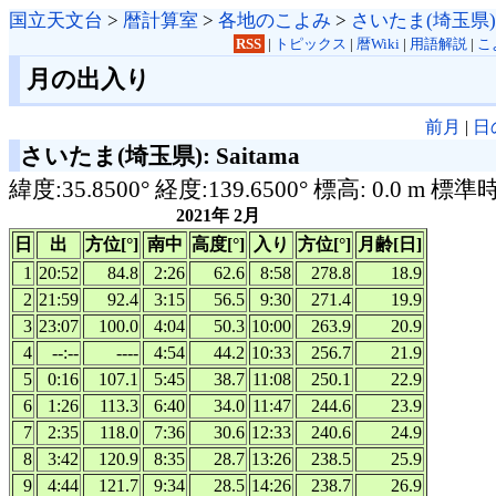
国立天文台
>
暦計算室
>
各地のこよみ
>
さいたま(埼玉県)
RSS
|
トピックス
|
暦Wiki
|
用語解説
|
こ
月の出入り
前月
|
日
さいたま(埼玉県): Saitama
緯度:35.8500° 経度:139.6500° 標高: 0.0 m 標準
2021年 2月
日
出
方位[°]
南中
高度[°]
入り
方位[°]
月齢[日]
1
20:52
84.8
2:26
62.6
8:58
278.8
18.9
2
21:59
92.4
3:15
56.5
9:30
271.4
19.9
3
23:07
100.0
4:04
50.3
10:00
263.9
20.9
4
--:--
----
4:54
44.2
10:33
256.7
21.9
5
0:16
107.1
5:45
38.7
11:08
250.1
22.9
6
1:26
113.3
6:40
34.0
11:47
244.6
23.9
7
2:35
118.0
7:36
30.6
12:33
240.6
24.9
8
3:42
120.9
8:35
28.7
13:26
238.5
25.9
9
4:44
121.7
9:34
28.5
14:26
238.7
26.9