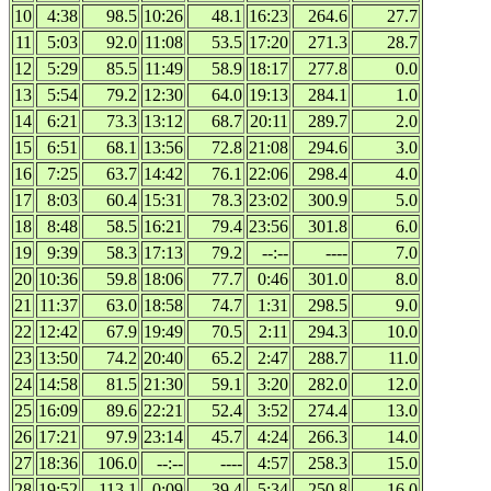
10
4:38
98.5
10:26
48.1
16:23
264.6
27.7
11
5:03
92.0
11:08
53.5
17:20
271.3
28.7
12
5:29
85.5
11:49
58.9
18:17
277.8
0.0
13
5:54
79.2
12:30
64.0
19:13
284.1
1.0
14
6:21
73.3
13:12
68.7
20:11
289.7
2.0
15
6:51
68.1
13:56
72.8
21:08
294.6
3.0
16
7:25
63.7
14:42
76.1
22:06
298.4
4.0
17
8:03
60.4
15:31
78.3
23:02
300.9
5.0
18
8:48
58.5
16:21
79.4
23:56
301.8
6.0
19
9:39
58.3
17:13
79.2
--:--
----
7.0
20
10:36
59.8
18:06
77.7
0:46
301.0
8.0
21
11:37
63.0
18:58
74.7
1:31
298.5
9.0
22
12:42
67.9
19:49
70.5
2:11
294.3
10.0
23
13:50
74.2
20:40
65.2
2:47
288.7
11.0
24
14:58
81.5
21:30
59.1
3:20
282.0
12.0
25
16:09
89.6
22:21
52.4
3:52
274.4
13.0
26
17:21
97.9
23:14
45.7
4:24
266.3
14.0
27
18:36
106.0
--:--
----
4:57
258.3
15.0
28
19:52
113.1
0:09
39.4
5:34
250.8
16.0