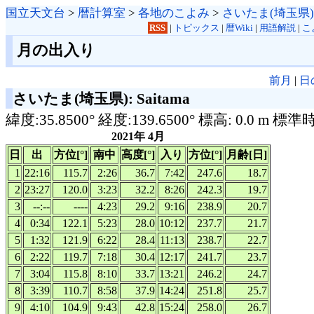
国立天文台
>
暦計算室
>
各地のこよみ
>
さいたま(埼玉県)
RSS
|
トピックス
|
暦Wiki
|
用語解説
|
こ
月の出入り
前月
|
日
さいたま(埼玉県): Saitama
緯度:35.8500° 経度:139.6500° 標高: 0.0 m 標準
2021年 4月
日
出
方位[°]
南中
高度[°]
入り
方位[°]
月齢[日]
1
22:16
115.7
2:26
36.7
7:42
247.6
18.7
2
23:27
120.0
3:23
32.2
8:26
242.3
19.7
3
--:--
----
4:23
29.2
9:16
238.9
20.7
4
0:34
122.1
5:23
28.0
10:12
237.7
21.7
5
1:32
121.9
6:22
28.4
11:13
238.7
22.7
6
2:22
119.7
7:18
30.4
12:17
241.7
23.7
7
3:04
115.8
8:10
33.7
13:21
246.2
24.7
8
3:39
110.7
8:58
37.9
14:24
251.8
25.7
9
4:10
104.9
9:43
42.8
15:24
258.0
26.7