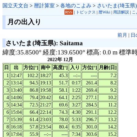
国立天文台
>
暦計算室
>
各地のこよみ
>
さいたま(埼玉県)
RSS
|
トピックス
|
暦Wiki
|
用語解説
|
こ
月の出入り
前月
|
日
さいたま(埼玉県): Saitama
緯度:35.8500° 経度:139.6500° 標高: 0.0 m 標準
2022年 12月
日
出
方位[°]
南中
高度[°]
入り
方位[°]
月齢[日]
1
12:47
102.2
18:27
45.3
--:--
----
7.2
2
13:14
94.5
19:13
51.7
0:17
261.4
8.2
3
13:40
86.8
19:58
58.1
1:22
269.4
9.2
4
14:06
79.4
20:42
64.1
2:25
277.1
10.2
5
14:34
72.5
21:27
69.6
3:27
284.5
11.2
6
15:04
66.4
22:14
74.3
4:30
291.1
12.2
7
15:39
61.4
23:03
78.0
5:33
296.7
13.2
8
16:18
57.8
23:54
80.4
6:35
301.0
14.2
9
17:04
55.9
--:--
----
7:34
303.6
15.2