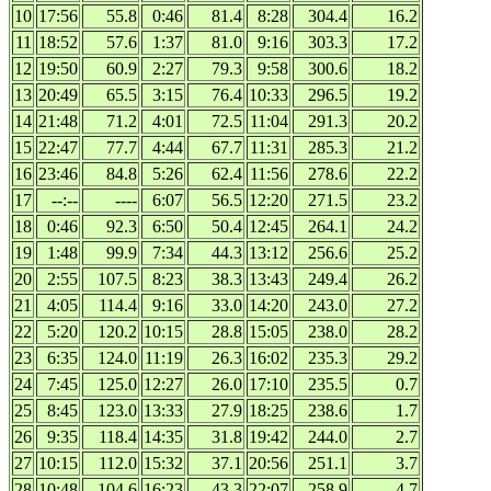
10
17:56
55.8
0:46
81.4
8:28
304.4
16.2
11
18:52
57.6
1:37
81.0
9:16
303.3
17.2
12
19:50
60.9
2:27
79.3
9:58
300.6
18.2
13
20:49
65.5
3:15
76.4
10:33
296.5
19.2
14
21:48
71.2
4:01
72.5
11:04
291.3
20.2
15
22:47
77.7
4:44
67.7
11:31
285.3
21.2
16
23:46
84.8
5:26
62.4
11:56
278.6
22.2
17
--:--
----
6:07
56.5
12:20
271.5
23.2
18
0:46
92.3
6:50
50.4
12:45
264.1
24.2
19
1:48
99.9
7:34
44.3
13:12
256.6
25.2
20
2:55
107.5
8:23
38.3
13:43
249.4
26.2
21
4:05
114.4
9:16
33.0
14:20
243.0
27.2
22
5:20
120.2
10:15
28.8
15:05
238.0
28.2
23
6:35
124.0
11:19
26.3
16:02
235.3
29.2
24
7:45
125.0
12:27
26.0
17:10
235.5
0.7
25
8:45
123.0
13:33
27.9
18:25
238.6
1.7
26
9:35
118.4
14:35
31.8
19:42
244.0
2.7
27
10:15
112.0
15:32
37.1
20:56
251.1
3.7
28
10:48
104.6
16:23
43.3
22:07
258.9
4.7