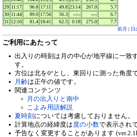
29
11:17
96.8
17:11
49.8
23:14
267.0
5.7
30
11:44
89.0
17:56
56.3
--:--
----
6.7
31
12:10
81.4
18:41
62.5
0:18
275.0
7.7
前月
|
日
ご利用にあたって
出入りの時刻は月の中心が地平線に一致
す。
方位は北を0°とし、東回りに測った角度
月齢
は正午の値です。
関連コンテンツ
月の出入りと南中
こよみ用語解説
夏時刻
については考慮しておりません。
計算地点の経緯度は
度の小数
で表示され
予告なく変更することがあります (ver.2.1