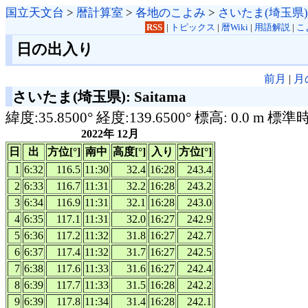
国立天文台
>
暦計算室
>
各地のこよみ
>
さいたま(埼玉県)
RSS
|
トピックス
|
暦Wiki
|
用語解説
|
こ
日の出入り
前月
|
月
さいたま(埼玉県): Saitama
緯度:35.8500° 経度:139.6500° 標高: 0.0 m 標準
2022年 12月
日
出
方位[°]
南中
高度[°]
入り
方位[°]
1
6:32
116.5
11:30
32.4
16:28
243.4
2
6:33
116.7
11:31
32.2
16:28
243.2
3
6:34
116.9
11:31
32.1
16:28
243.0
4
6:35
117.1
11:31
32.0
16:27
242.9
5
6:36
117.2
11:32
31.8
16:27
242.7
6
6:37
117.4
11:32
31.7
16:27
242.5
7
6:38
117.6
11:33
31.6
16:27
242.4
8
6:39
117.7
11:33
31.5
16:28
242.2
9
6:39
117.8
11:34
31.4
16:28
242.1