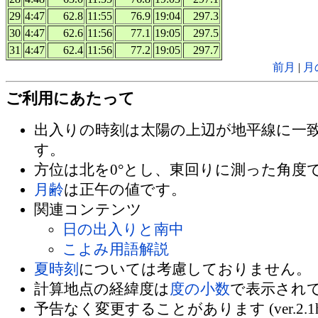
29
4:47
62.8
11:55
76.9
19:04
297.3
30
4:47
62.6
11:56
77.1
19:05
297.5
31
4:47
62.4
11:56
77.2
19:05
297.7
前月
|
月
ご利用にあたって
出入りの時刻は太陽の上辺が地平線に一
す。
方位は北を0°とし、東回りに測った角度
月齢
は正午の値です。
関連コンテンツ
日の出入りと南中
こよみ用語解説
夏時刻
については考慮しておりません。
計算地点の経緯度は
度の小数
で表示され
予告なく変更することがあります (ver.2.1