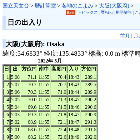
国立天文台
>
暦計算室
>
各地のこよみ
>
大阪(大阪府)
>
RSS
|
トピックス
|
暦Wiki
|
用語解説
|
こ
日の出入り
前月
|
月
大阪(大阪府): Osaka
緯度:34.6833° 経度:135.4833° 標高: 0.0 m 標準
2022年 5月
日
出
方位[°]
南中
高度[°]
入り
方位[°]
1
5:08
71.1
11:55
70.4
18:43
289.1
2
5:07
70.7
11:55
70.7
18:43
289.5
3
5:06
70.3
11:55
71.0
18:44
289.9
4
5:05
70.0
11:55
71.3
18:45
290.2
5
5:04
69.6
11:55
71.5
18:46
290.6
6
5:03
69.3
11:55
71.8
18:47
290.9
7
5:02
68.9
11:55
72.1
18:47
291.3
8
5:01
68.6
11:55
72.4
18:48
291.6
9
5:00
68.2
11:55
72.6
18:49
292.0