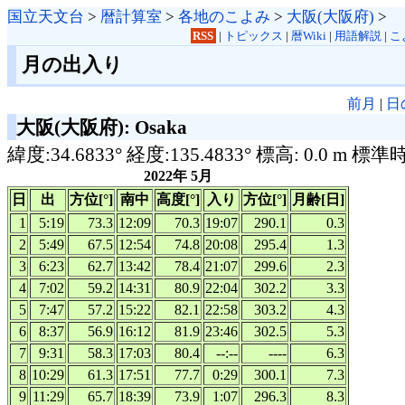
国立天文台
>
暦計算室
>
各地のこよみ
>
大阪(大阪府)
>
RSS
|
トピックス
|
暦Wiki
|
用語解説
|
こ
月の出入り
前月
|
日
大阪(大阪府): Osaka
緯度:34.6833° 経度:135.4833° 標高: 0.0 m 標準
2022年 5月
日
出
方位[°]
南中
高度[°]
入り
方位[°]
月齢[日]
1
5:19
73.3
12:09
70.3
19:07
290.1
0.3
2
5:49
67.5
12:54
74.8
20:08
295.4
1.3
3
6:23
62.7
13:42
78.4
21:07
299.6
2.3
4
7:02
59.2
14:31
80.9
22:04
302.2
3.3
5
7:47
57.2
15:22
82.1
22:58
303.2
4.3
6
8:37
56.9
16:12
81.9
23:46
302.5
5.3
7
9:31
58.3
17:03
80.4
--:--
----
6.3
8
10:29
61.3
17:51
77.7
0:29
300.1
7.3
9
11:29
65.7
18:39
73.9
1:07
296.3
8.3