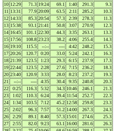
10
12:29
71.3
19:24
69.1
1:40
291.3
9.3
11
13:31
77.9
20:09
63.5
2:11
285.2
10.3
12
14:33
85.3
20:54
57.3
2:39
278.3
11.3
13
15:38
93.1
21:41
50.8
3:07
270.9
12.3
14
16:45
101.1
22:30
44.3
3:35
263.1
13.3
15
17:56
108.8
23:23
38.2
4:06
255.4
14.3
16
19:10
115.5
--:--
----
4:42
248.2
15.3
17
20:26
120.7
0:20
33.0
5:24
242.1
16.3
18
21:39
123.5
1:23
29.3
6:15
237.9
17.3
19
22:44
123.5
2:28
27.6
7:15
236.2
18.3
20
23:40
120.9
3:33
28.0
8:23
237.2
19.3
21
--:--
----
4:35
30.4
9:35
240.8
20.3
22
0:25
116.3
5:32
34.3
10:46
246.1
21.3
23
1:02
110.3
6:24
39.4
11:54
252.7
22.3
24
1:34
103.5
7:12
45.2
12:58
259.8
23.3
25
2:02
96.3
7:57
51.2
14:00
267.3
24.3
26
2:29
89.1
8:40
57.3
15:01
274.6
25.3
27
2:55
82.0
9:23
63.1
16:00
281.6
26.3
28
3:22
75.4
10:06
68.6
16:59
288.1
27.3