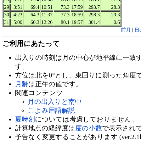
29
3:51
69.4
10:51
73.3
17:59
293.7
28.3
30
4:23
64.3
11:37
77.3
18:59
298.3
29.3
31
5:00
60.3
12:26
80.1
19:57
301.4
0.6
前月
|
日
ご利用にあたって
出入りの時刻は月の中心が地平線に一致
す。
方位は北を0°とし、東回りに測った角度
月齢
は正午の値です。
関連コンテンツ
月の出入りと南中
こよみ用語解説
夏時刻
については考慮しておりません。
計算地点の経緯度は
度の小数
で表示され
予告なく変更することがあります (ver.2.1