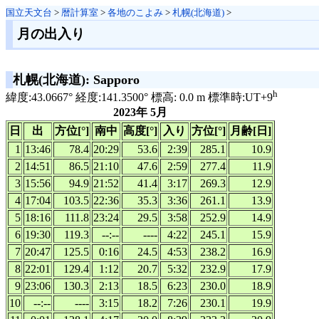
国立天文台
>
暦計算室
>
各地のこよみ
>
札幌(北海道)
>
月の出入り
札幌(北海道): Sapporo
h
緯度:43.0667° 経度:141.3500° 標高: 0.0 m 標準時:UT+9
2023年 5月
日
出
方位[°]
南中
高度[°]
入り
方位[°]
月齢[日]
1
13:46
78.4
20:29
53.6
2:39
285.1
10.9
2
14:51
86.5
21:10
47.6
2:59
277.4
11.9
3
15:56
94.9
21:52
41.4
3:17
269.3
12.9
4
17:04
103.5
22:36
35.3
3:36
261.1
13.9
5
18:16
111.8
23:24
29.5
3:58
252.9
14.9
6
19:30
119.3
--:--
----
4:22
245.1
15.9
7
20:47
125.5
0:16
24.5
4:53
238.2
16.9
8
22:01
129.4
1:12
20.7
5:32
232.9
17.9
9
23:06
130.3
2:13
18.5
6:23
230.0
18.9
10
--:--
----
3:15
18.2
7:26
230.1
19.9