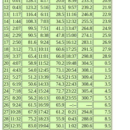
11
0:01
128.1
4:17
20.0
8:39
233.3
20.9
12
0:43
123.2
5:16
23.5
9:57
239.2
21.9
13
1:17
116.4
6:11
28.5
11:16
246.8
22.9
14
1:44
108.3
7:03
34.5
12:32
255.5
23.9
15
2:07
99.5
7:51
41.1
13:47
264.8
24.9
16
2:29
90.5
8:38
47.8
15:00
274.1
25.9
17
2:50
81.6
9:24
54.5
16:12
283.1
26.9
18
3:12
73.1
10:11
60.6
17:25
291.5
27.9
19
3:37
65.4
11:01
66.0
18:37
298.8
28.9
20
4:07
58.9
11:52
70.2
19:48
304.5
0.5
21
4:43
54.0
12:45
73.1
20:54
308.1
1.5
22
5:27
51.2
13:39
74.5
21:53
309.4
2.5
23
6:19
50.6
14:33
74.3
22:43
308.4
3.5
24
7:18
52.4
15:24
72.7
23:22
305.4
4.5
25
8:20
56.2
16:13
69.8
23:55
300.7
5.5
26
9:24
61.5
16:59
65.9
--:--
----
6.5
27
10:28
67.9
17:42
61.2
0:21
294.8
7.5
28
11:32
75.2
18:23
55.9
0:43
288.0
8.5
29
12:35
83.0
19:04
50.1
1:02
280.6
9.5