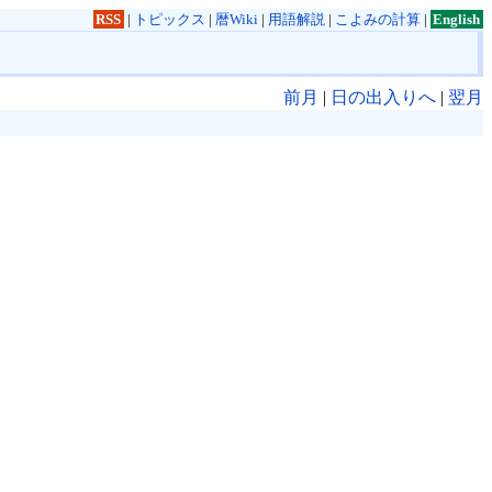
RSS
|
トピックス
|
暦Wiki
|
用語解説
|
こよみの計算
|
English
前月
|
日の出入りへ
|
翌月