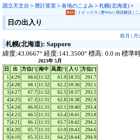
国立天文台
>
暦計算室
>
各地のこよみ
>
札幌(北海道)
>
RSS
|
トピックス
|
暦Wiki
|
用語解説
|
こ
日の出入り
前月
|
月
札幌(北海道): Sapporo
緯度:43.0667° 経度:141.3500° 標高: 0.0 m 標準
2023年 5月
日
出
方位[°]
南中
高度[°]
入り
方位[°]
1
4:29
68.6
11:32
61.9
18:35
291.7
2
4:28
68.1
11:32
62.2
18:36
292.1
3
4:27
67.7
11:32
62.5
18:37
292.5
4
4:25
67.3
11:31
62.8
18:38
292.9
5
4:24
66.9
11:31
63.1
18:40
293.4
6
4:23
66.5
11:31
63.4
18:41
293.8
7
4:21
66.1
11:31
63.7
18:42
294.2
8
4:20
65.7
11:31
63.9
18:43
294.6
9
4:19
65.3
11:31
64.2
18:44
294.9