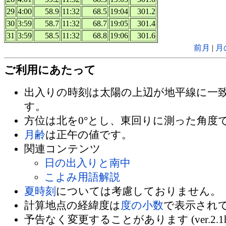
29
4:00
58.9
11:32
68.5
19:04
301.2
30
3:59
58.7
11:32
68.7
19:05
301.4
31
3:59
58.5
11:32
68.8
19:06
301.6
前月
|
月
ご利用にあたって
出入りの時刻は太陽の上辺が地平線に一
す。
方位は北を0°とし、東回りに測った角度
月齢
は正午の値です。
関連コンテンツ
日の出入りと南中
こよみ用語解説
夏時刻
については考慮しておりません。
計算地点の経緯度は
度の小数
で表示され
予告なく変更することがあります (ver.2.1