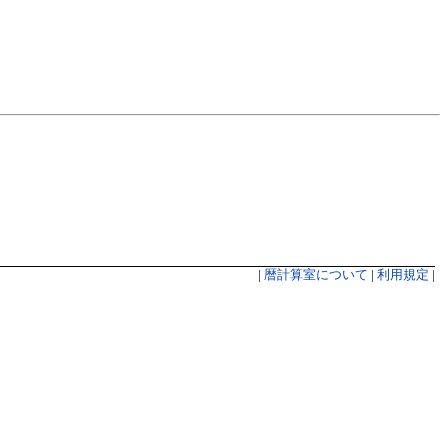
|
暦計算室について
|
利用規定
|