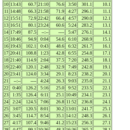
10
13:43
60.7
21:10
76.6
3:50
301.1
10.1
11
14:48
66.3
21:58
71.9
4:27
296.1
11.1
12
15:51
72.9
22:42
66.4
4:57
290.0
12.1
13
16:51
80.1
23:24
60.6
5:24
283.2
13.1
14
17:49
87.5
--:--
----
5:47
276.1
14.1
15
18:46
94.9
0:04
54.6
6:10
268.9
15.1
16
19:43
102.1
0:43
48.6
6:32
261.7
16.1
17
20:41
108.8
1:23
42.8
6:55
254.8
17.1
18
21:40
114.9
2:04
37.5
7:20
248.5
18.1
19
22:40
120.1
2:48
32.9
7:49
242.8
19.1
20
23:41
124.0
3:34
29.1
8:23
238.2
20.1
21
--:--
----
4:24
26.3
9:03
235.0
21.1
22
0:40
126.2
5:16
25.0
9:52
233.5
22.1
23
1:35
126.4
6:11
25.1
10:49
234.1
23.1
24
2:24
124.5
7:06
26.8
11:52
236.8
24.1
25
3:07
120.5
8:01
30.2
13:01
241.7
25.1
26
3:45
114.7
8:54
35.1
14:12
248.3
26.1
27
4:17
107.4
9:46
41.2
15:23
256.3
27.1
28
4:47
99.1
10:36
48.3
16:36
265.2
28.1