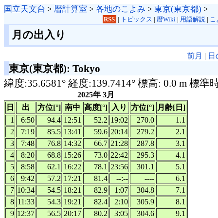
国立天文台
>
暦計算室
>
各地のこよみ
>
東京(東京都)
>
RSS
|
トピックス
|
暦Wiki
|
用語解説
|
こ
月の出入り
前月
|
日
東京(東京都): Tokyo
緯度:35.6581° 経度:139.7414° 標高: 0.0 m 標準
2025年 3月
日
出
方位[°]
南中
高度[°]
入り
方位[°]
月齢[日]
1
6:50
94.4
12:51
52.2
19:02
270.0
1.1
2
7:19
85.5
13:41
59.6
20:14
279.2
2.1
3
7:48
76.8
14:32
66.7
21:28
287.8
3.1
4
8:20
68.8
15:26
73.0
22:42
295.3
4.1
5
8:58
62.1
16:22
78.1
23:56
301.1
5.1
6
9:42
57.2
17:21
81.4
--:--
----
6.1
7
10:34
54.5
18:21
82.9
1:07
304.8
7.1
8
11:33
54.3
19:21
82.4
2:10
305.9
8.1
9
12:37
56.5
20:17
80.2
3:05
304.6
9.1