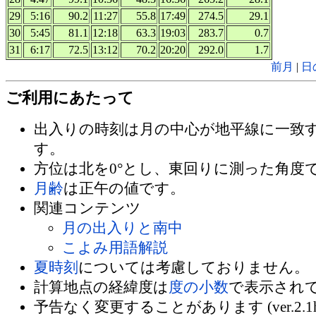
29
5:16
90.2
11:27
55.8
17:49
274.5
29.1
30
5:45
81.1
12:18
63.3
19:03
283.7
0.7
31
6:17
72.5
13:12
70.2
20:20
292.0
1.7
前月
|
日
ご利用にあたって
出入りの時刻は月の中心が地平線に一致
す。
方位は北を0°とし、東回りに測った角度
月齢
は正午の値です。
関連コンテンツ
月の出入りと南中
こよみ用語解説
夏時刻
については考慮しておりません。
計算地点の経緯度は
度の小数
で表示され
予告なく変更することがあります (ver.2.1