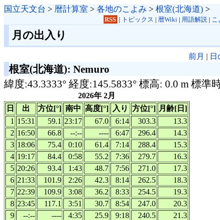
国立天文台
>
暦計算室
>
各地のこよみ
>
根室(北海道)
>
RSS
|
トピックス
|
暦Wiki
|
用語解説
|
こ
月の出入り
前月
|
日
根室(北海道): Nemuro
緯度:43.3333° 経度:145.5833° 標高: 0.0 m 標準
2026年 2月
日
出
方位[°]
南中
高度[°]
入り
方位[°]
月齢[日]
1
15:31
59.1
23:17
67.0
6:14
303.3
13.3
2
16:50
66.8
--:--
----
6:47
296.4
14.3
3
18:06
75.4
0:10
61.4
7:14
288.4
15.3
4
19:17
84.4
0:58
55.2
7:36
279.7
16.3
5
20:26
93.4
1:43
48.7
7:56
271.0
17.3
6
21:33
101.9
2:26
42.3
8:14
262.5
18.3
7
22:39
109.9
3:08
36.2
8:33
254.5
19.3
8
23:45
117.1
3:51
30.7
8:54
247.0
20.3
9
--:--
----
4:35
25.9
9:18
240.5
21.3