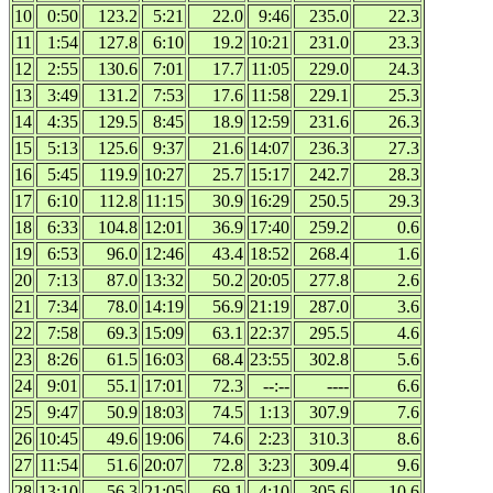
10
0:50
123.2
5:21
22.0
9:46
235.0
22.3
11
1:54
127.8
6:10
19.2
10:21
231.0
23.3
12
2:55
130.6
7:01
17.7
11:05
229.0
24.3
13
3:49
131.2
7:53
17.6
11:58
229.1
25.3
14
4:35
129.5
8:45
18.9
12:59
231.6
26.3
15
5:13
125.6
9:37
21.6
14:07
236.3
27.3
16
5:45
119.9
10:27
25.7
15:17
242.7
28.3
17
6:10
112.8
11:15
30.9
16:29
250.5
29.3
18
6:33
104.8
12:01
36.9
17:40
259.2
0.6
19
6:53
96.0
12:46
43.4
18:52
268.4
1.6
20
7:13
87.0
13:32
50.2
20:05
277.8
2.6
21
7:34
78.0
14:19
56.9
21:19
287.0
3.6
22
7:58
69.3
15:09
63.1
22:37
295.5
4.6
23
8:26
61.5
16:03
68.4
23:55
302.8
5.6
24
9:01
55.1
17:01
72.3
--:--
----
6.6
25
9:47
50.9
18:03
74.5
1:13
307.9
7.6
26
10:45
49.6
19:06
74.6
2:23
310.3
8.6
27
11:54
51.6
20:07
72.8
3:23
309.4
9.6
28
13:10
56.3
21:05
69.1
4:10
305.6
10.6