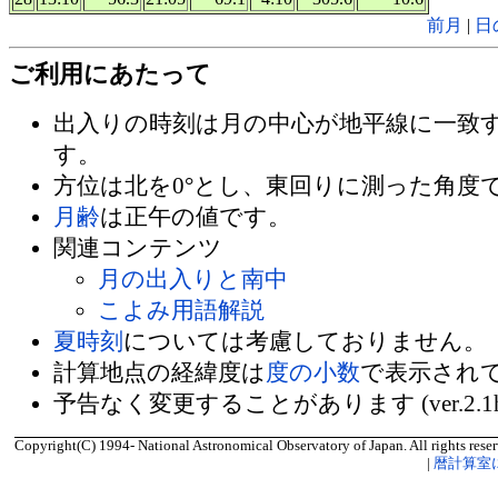
前月
|
日
ご利用にあたって
出入りの時刻は月の中心が地平線に一致
す。
方位は北を0°とし、東回りに測った角度
月齢
は正午の値です。
関連コンテンツ
月の出入りと南中
こよみ用語解説
夏時刻
については考慮しておりません。
計算地点の経緯度は
度の小数
で表示され
予告なく変更することがあります (ver.2.1
Copyright(C) 1994- National Astronomical Observatory of Japan. All rights reser
|
暦計算室