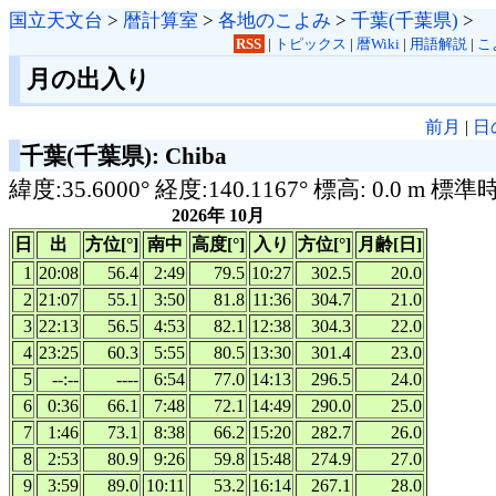
国立天文台
>
暦計算室
>
各地のこよみ
>
千葉(千葉県)
>
RSS
|
トピックス
|
暦Wiki
|
用語解説
|
こ
月の出入り
前月
|
日
千葉(千葉県): Chiba
緯度:35.6000° 経度:140.1167° 標高: 0.0 m 標準
2026年 10月
日
出
方位[°]
南中
高度[°]
入り
方位[°]
月齢[日]
1
20:08
56.4
2:49
79.5
10:27
302.5
20.0
2
21:07
55.1
3:50
81.8
11:36
304.7
21.0
3
22:13
56.5
4:53
82.1
12:38
304.3
22.0
4
23:25
60.3
5:55
80.5
13:30
301.4
23.0
5
--:--
----
6:54
77.0
14:13
296.5
24.0
6
0:36
66.1
7:48
72.1
14:49
290.0
25.0
7
1:46
73.1
8:38
66.2
15:20
282.7
26.0
8
2:53
80.9
9:26
59.8
15:48
274.9
27.0
9
3:59
89.0
10:11
53.2
16:14
267.1
28.0