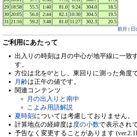
29
18:58
55.5
1:40
81.0
9:24
304.0
18.5
30
20:05
56.0
2:44
82.1
10:30
304.5
19.5
31
21:16
59.2
3:48
81.0
11:27
302.3
20.5
前月
|
日
ご利用にあたって
出入りの時刻は月の中心が地平線に一致
す。
方位は北を0°とし、東回りに測った角度
月齢
は正午の値です。
関連コンテンツ
月の出入りと南中
こよみ用語解説
夏時刻
については考慮しておりません。
計算地点の経緯度は
度の小数
で表示され
予告なく変更することがあります (ver.2.1