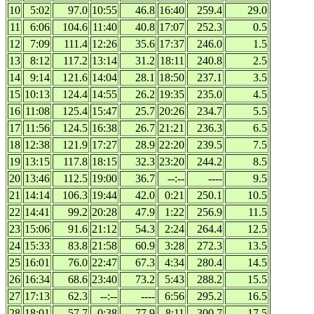
10
5:02
97.0
10:55
46.8
16:40
259.4
29.0
11
6:06
104.6
11:40
40.8
17:07
252.3
0.5
12
7:09
111.4
12:26
35.6
17:37
246.0
1.5
13
8:12
117.2
13:14
31.2
18:11
240.8
2.5
14
9:14
121.6
14:04
28.1
18:50
237.1
3.5
15
10:13
124.4
14:55
26.2
19:35
235.0
4.5
16
11:08
125.4
15:47
25.7
20:26
234.7
5.5
17
11:56
124.5
16:38
26.7
21:21
236.3
6.5
18
12:38
121.9
17:27
28.9
22:20
239.5
7.5
19
13:15
117.8
18:15
32.3
23:20
244.2
8.5
20
13:46
112.5
19:00
36.7
--:--
----
9.5
21
14:14
106.3
19:44
42.0
0:21
250.1
10.5
22
14:41
99.2
20:28
47.9
1:22
256.9
11.5
23
15:06
91.6
21:12
54.3
2:24
264.4
12.5
24
15:33
83.8
21:58
60.9
3:28
272.3
13.5
25
16:01
76.0
22:47
67.3
4:34
280.4
14.5
26
16:34
68.6
23:40
73.2
5:43
288.2
15.5
27
17:13
62.3
--:--
----
6:56
295.2
16.5
28
18:01
57.7
0:38
77.9
8:11
300.7
17.5