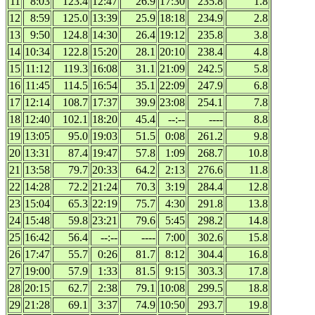
11
8:03
123.4
12:47
26.9
17:30
235.8
1.8
12
8:59
125.0
13:39
25.9
18:18
234.9
2.8
13
9:50
124.8
14:30
26.4
19:12
235.8
3.8
14
10:34
122.8
15:20
28.1
20:10
238.4
4.8
15
11:12
119.3
16:08
31.1
21:09
242.5
5.8
16
11:45
114.5
16:54
35.1
22:09
247.9
6.8
17
12:14
108.7
17:37
39.9
23:08
254.1
7.8
18
12:40
102.1
18:20
45.4
--:--
----
8.8
19
13:05
95.0
19:03
51.5
0:08
261.2
9.8
20
13:31
87.4
19:47
57.8
1:09
268.7
10.8
21
13:58
79.7
20:33
64.2
2:13
276.6
11.8
22
14:28
72.2
21:24
70.3
3:19
284.4
12.8
23
15:04
65.3
22:19
75.7
4:30
291.8
13.8
24
15:48
59.8
23:21
79.6
5:45
298.2
14.8
25
16:42
56.4
--:--
----
7:00
302.6
15.8
26
17:47
55.7
0:26
81.7
8:12
304.4
16.8
27
19:00
57.9
1:33
81.5
9:15
303.3
17.8
28
20:15
62.7
2:38
79.1
10:08
299.5
18.8
29
21:28
69.1
3:37
74.9
10:50
293.7
19.8