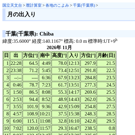
国立天文台
>
暦計算室
>
各地のこよみ
>
千葉(千葉県)
>
月の出入り
千葉(千葉県): Chiba
h
緯度:35.6000° 経度:140.1167° 標高: 0.0 m 標準時:UT+9
2026年 11月
日
出
方位[°]
南中
高度[°]
入り
方位[°]
月齢[日]
1
22:28
64.5
4:49
78.0
12:13
297.9
21.5
2
23:38
71.2
5:45
73.4
12:51
291.8
22.5
3
--:--
----
6:36
67.9
13:23
284.8
23.5
4
0:46
78.7
7:23
61.7
13:51
277.3
24.5
5
1:50
86.5
8:08
55.3
14:17
269.6
25.5
6
2:53
94.4
8:52
48.9
14:43
262.0
26.5
7
3:55
101.9
9:36
42.9
15:09
254.8
27.5
8
4:57
108.9
10:21
37.5
15:38
248.3
28.5
9
6:00
115.1
11:08
32.8
16:10
242.8
29.5
10
7:02
120.0
11:57
29.3
16:47
238.5
0.8