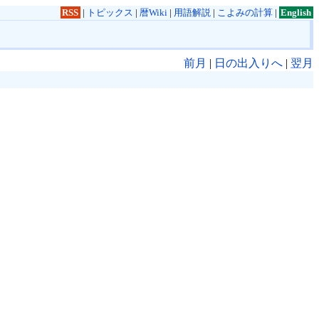
RSS
|
トピックス
|
暦Wiki
|
用語解説
|
こよみの計算
|
English
前月
|
日の出入りへ
|
翌月