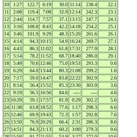
10
1:27
122.7
6:19
30.0
11:14
238.4
22.1
11
2:08
119.4
7:08
32.9
12:14
242.3
23.1
12
2:44
114.7
7:57
37.1
13:15
247.7
24.1
13
3:16
108.8
8:43
42.2
14:18
254.2
25.1
14
3:46
101.9
9:29
48.3
15:20
261.6
26.1
15
4:14
94.3
10:15
54.9
16:24
269.7
27.1
16
4:43
86.3
11:02
61.8
17:31
277.9
28.1
17
5:14
78.2
11:52
68.7
18:40
286.0
29.1
18
5:49
70.6
12:46
75.0
19:53
293.3
0.6
19
6:29
64.0
13:44
80.3
21:08
299.2
1.6
20
7:17
59.0
14:47
83.8
22:22
302.9
2.6
21
8:14
56.4
15:52
85.3
23:30
303.9
3.6
22
9:19
56.5
16:56
84.6
--:--
----
4.6
23
10:29
59.1
17:57
81.9
0:29
302.2
5.6
24
11:38
63.8
18:52
77.6
1:17
298.3
6.6
25
12:46
69.9
19:43
72.3
1:57
292.8
7.6
26
13:50
76.9
20:29
66.4
2:31
286.3
8.6
27
14:51
84.3
21:13
60.2
3:00
279.3
9.6
28
15:50
91.7
21:55
53.9
3:27
272.0
10.6