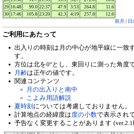
29
16:48
99.0
22:37
47.9
3:53
264.8
11.6
30
17:46
105.8
23:20
42.3
4:19
257.8
12.6
前月
|
日
ご利用にあたって
出入りの時刻は月の中心が地平線に一致
す。
方位は北を0°とし、東回りに測った角度
月齢
は正午の値です。
関連コンテンツ
月の出入りと南中
こよみ用語解説
夏時刻
については考慮しておりません。
計算地点の経緯度は
度の小数
で表示され
予告なく変更することがあります (ver.2.1