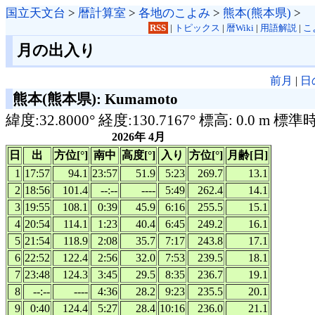
国立天文台
>
暦計算室
>
各地のこよみ
>
熊本(熊本県)
>
RSS
|
トピックス
|
暦Wiki
|
用語解説
|
こ
月の出入り
前月
|
日
熊本(熊本県): Kumamoto
緯度:32.8000° 経度:130.7167° 標高: 0.0 m 標準
2026年 4月
日
出
方位[°]
南中
高度[°]
入り
方位[°]
月齢[日]
1
17:57
94.1
23:57
51.9
5:23
269.7
13.1
2
18:56
101.4
--:--
----
5:49
262.4
14.1
3
19:55
108.1
0:39
45.9
6:16
255.5
15.1
4
20:54
114.1
1:23
40.4
6:45
249.2
16.1
5
21:54
118.9
2:08
35.7
7:17
243.8
17.1
6
22:52
122.4
2:56
32.0
7:53
239.5
18.1
7
23:48
124.3
3:45
29.5
8:35
236.7
19.1
8
--:--
----
4:36
28.2
9:23
235.5
20.1
9
0:40
124.4
5:27
28.4
10:16
236.0
21.1