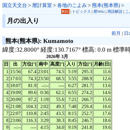
国立天文台
>
暦計算室
>
各地のこよみ
>
熊本(熊本県)
>
RSS
|
トピックス
|
暦Wiki
|
用語解説
|
こ
月の出入り
前月
|
日
熊本(熊本県): Kumamoto
緯度:32.8000° 経度:130.7167° 標高: 0.0 m 標準
2026年 3月
日
出
方位[°]
南中
高度[°]
入り
方位[°]
月齢[日]
1
15:56
67.4
23:01
74.5
5:19
295.3
11.6
2
17:03
74.3
23:50
68.5
5:55
288.9
12.6
3
18:07
81.9
--:--
----
6:27
281.7
13.6
4
19:09
89.6
0:36
62.1
6:55
274.2
14.6
5
20:09
97.2
1:19
55.6
7:21
266.7
15.6
6
21:08
104.3
2:02
49.3
7:48
259.4
16.6
7
22:07
110.8
2:45
43.5
8:15
252.7
17.6
8
23:06
116.3
3:29
38.3
8:45
246.7
18.6
9
--:--
----
4:15
34.0
9:19
241.8
19.6