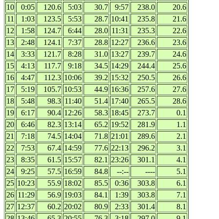
10
0:05
120.6
5:03
30.7
9:57
238.0
20.6
11
1:03
123.5
5:53
28.7
10:41
235.8
21.6
12
1:58
124.7
6:44
28.0
11:31
235.3
22.6
13
2:48
124.1
7:37
28.8
12:27
236.6
23.6
14
3:33
121.7
8:28
31.0
13:27
239.7
24.6
15
4:13
117.7
9:18
34.5
14:29
244.4
25.6
16
4:47
112.3
10:06
39.2
15:32
250.5
26.6
17
5:19
105.7
10:53
44.9
16:36
257.6
27.6
18
5:48
98.3
11:40
51.4
17:40
265.5
28.6
19
6:17
90.4
12:26
58.3
18:45
273.7
0.1
20
6:46
82.3
13:14
65.2
19:52
281.9
1.1
21
7:18
74.5
14:04
71.8
21:01
289.6
2.1
22
7:53
67.4
14:59
77.6
22:13
296.2
3.1
23
8:35
61.5
15:57
82.1
23:26
301.1
4.1
24
9:25
57.5
16:59
84.8
--:--
----
5.1
25
10:23
55.9
18:02
85.5
0:36
303.8
6.1
26
11:29
56.9
19:03
84.1
1:39
303.8
7.1
27
12:37
60.2
20:02
80.9
2:33
301.4
8.1
28
13:46
65.3
20:55
76.3
3:18
297.0
9.1