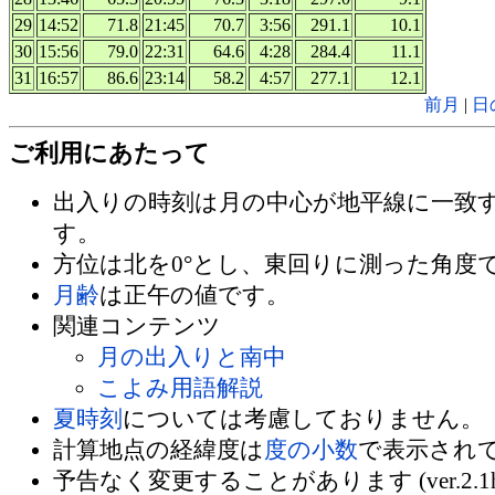
29
14:52
71.8
21:45
70.7
3:56
291.1
10.1
30
15:56
79.0
22:31
64.6
4:28
284.4
11.1
31
16:57
86.6
23:14
58.2
4:57
277.1
12.1
前月
|
日
ご利用にあたって
出入りの時刻は月の中心が地平線に一致
す。
方位は北を0°とし、東回りに測った角度
月齢
は正午の値です。
関連コンテンツ
月の出入りと南中
こよみ用語解説
夏時刻
については考慮しておりません。
計算地点の経緯度は
度の小数
で表示され
予告なく変更することがあります (ver.2.1