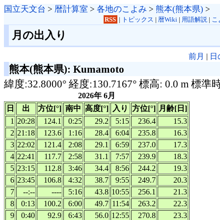
国立天文台
>
暦計算室
>
各地のこよみ
>
熊本(熊本県)
>
RSS
|
トピックス
|
暦Wiki
|
用語解説
|
こ
月の出入り
前月
|
日
熊本(熊本県): Kumamoto
緯度:32.8000° 経度:130.7167° 標高: 0.0 m 標準
2026年 6月
日
出
方位[°]
南中
高度[°]
入り
方位[°]
月齢[日]
1
20:28
124.1
0:25
29.2
5:15
236.4
15.3
2
21:18
123.6
1:16
28.4
6:04
235.8
16.3
3
22:02
121.4
2:08
29.1
6:59
237.0
17.3
4
22:41
117.7
2:58
31.1
7:57
239.9
18.3
5
23:15
112.8
3:46
34.4
8:56
244.2
19.3
6
23:45
106.8
4:32
38.7
9:55
249.7
20.3
7
--:--
----
5:16
43.8
10:55
256.1
21.3
8
0:13
100.2
6:00
49.7
11:54
263.2
22.3
9
0:40
92.9
6:43
56.0
12:55
270.8
23.3