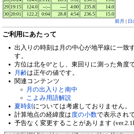
29
19:15
124.0
--:--
----
4:00
235.8
14.0
30
20:01
122.2
0:04
28.8
4:54
236.5
15.0
前月
|
日
ご利用にあたって
出入りの時刻は月の中心が地平線に一致
す。
方位は北を0°とし、東回りに測った角度
月齢
は正午の値です。
関連コンテンツ
月の出入りと南中
こよみ用語解説
夏時刻
については考慮しておりません。
計算地点の経緯度は
度の小数
で表示され
予告なく変更することがあります (ver.2.1