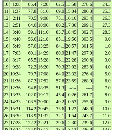
10
1:08
85.4
7:28
62.5
13:58
278.6
24.3
11
1:37
77.8
8:16
69.0
15:04
286.3
25.3
12
2:11
70.5
9:08
75.1
16:16
293.4
26.3
13
2:51
64.0
10:06
80.2
17:30
299.1
27.3
14
3:40
59.1
11:10
83.7
18:45
302.7
28.3
15
4:40
56.6
12:18
85.1
19:56
303.5
0.0
16
5:49
57.0
13:25
84.1
20:57
301.5
1.0
17
7:03
60.1
14:29
80.9
21:47
297.0
2.0
18
8:17
65.5
15:28
76.1
22:28
290.8
3.0
19
9:28
72.2
16:20
70.3
23:02
283.8
4.0
20
10:34
79.7
17:08
64.0
23:32
276.4
5.0
21
11:36
87.3
17:52
57.6
23:59
268.9
6.0
22
12:36
94.8
18:35
51.3
--:--
----
7.0
23
13:35
102.0
19:17
45.4
0:26
261.7
8.0
24
14:33
108.5
20:00
40.2
0:53
255.0
9.0
25
15:31
114.2
20:45
35.6
1:22
248.9
10.0
26
16:30
118.9
21:32
32.1
1:54
243.7
11.0
27
17:28
122.2
22:21
29.6
2:30
239.6
12.0
28
18:24
124.0
23:12
28.5
3:12
236.9
13.0