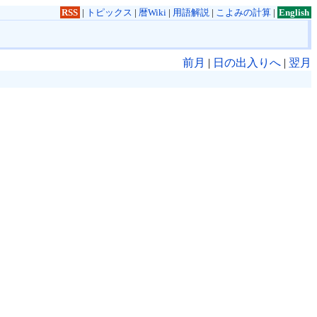
RSS
|
トピックス
|
暦Wiki
|
用語解説
|
こよみの計算
|
English
前月
|
日の出入りへ
|
翌月