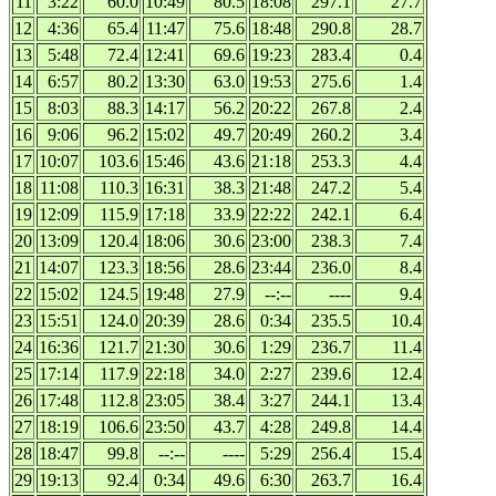
11
3:22
60.0
10:49
80.5
18:08
297.1
27.7
12
4:36
65.4
11:47
75.6
18:48
290.8
28.7
13
5:48
72.4
12:41
69.6
19:23
283.4
0.4
14
6:57
80.2
13:30
63.0
19:53
275.6
1.4
15
8:03
88.3
14:17
56.2
20:22
267.8
2.4
16
9:06
96.2
15:02
49.7
20:49
260.2
3.4
17
10:07
103.6
15:46
43.6
21:18
253.3
4.4
18
11:08
110.3
16:31
38.3
21:48
247.2
5.4
19
12:09
115.9
17:18
33.9
22:22
242.1
6.4
20
13:09
120.4
18:06
30.6
23:00
238.3
7.4
21
14:07
123.3
18:56
28.6
23:44
236.0
8.4
22
15:02
124.5
19:48
27.9
--:--
----
9.4
23
15:51
124.0
20:39
28.6
0:34
235.5
10.4
24
16:36
121.7
21:30
30.6
1:29
236.7
11.4
25
17:14
117.9
22:18
34.0
2:27
239.6
12.4
26
17:48
112.8
23:05
38.4
3:27
244.1
13.4
27
18:19
106.6
23:50
43.7
4:28
249.8
14.4
28
18:47
99.8
--:--
----
5:29
256.4
15.4
29
19:13
92.4
0:34
49.6
6:30
263.7
16.4