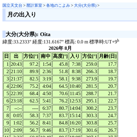
国立天文台
>
暦計算室
>
各地のこよみ
>
大分(大分県)
>
月の出入り
大分(大分県): Oita
h
緯度:33.2333° 経度:131.6167° 標高: 0.0 m 標準時:UT+9
2026年 8月
日
出
方位[°]
南中
高度[°]
入り
方位[°]
月齢[日]
1
20:43
97.2
1:54
45.8
7:38
259.0
17.7
2
21:10
89.9
2:36
51.8
8:38
266.3
18.7
3
21:37
82.5
3:19
58.1
9:38
273.9
19.7
4
22:06
75.2
4:04
64.5
10:40
281.5
20.7
5
22:39
68.4
4:50
70.6
11:45
288.7
21.7
6
23:18
62.5
5:41
76.2
12:53
295.1
22.7
7
--:--
----
6:37
80.7
14:04
300.2
23.7
8
0:05
58.3
7:37
83.7
15:14
303.3
24.7
9
1:02
56.2
8:41
84.8
16:20
303.8
25.7
10
2:09
56.7
9:46
83.7
17:19
301.6
26.7