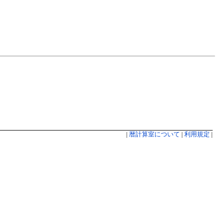
|
暦計算室について
|
利用規定
|