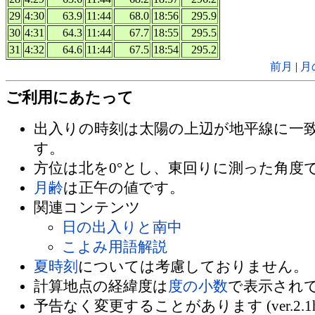
29
4:30
63.9
11:44
68.0
18:56
295.9
30
4:31
64.3
11:44
67.7
18:55
295.5
31
4:32
64.6
11:44
67.5
18:54
295.2
前月
|
月
ご利用にあたって
出入りの時刻は太陽の上辺が地平線に一
す。
方位は北を0°とし、東回りに測った角度
月齢
は正午の値です。
関連コンテンツ
日の出入りと南中
こよみ用語解説
夏時刻
については考慮しておりません。
計算地点の経緯度は
度の小数
で表示され
予告なく変更することがあります (ver.2.1