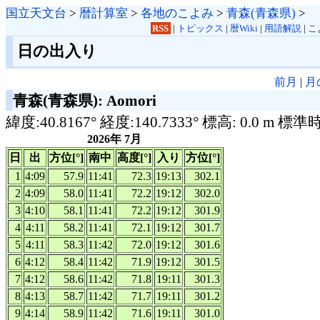
国立天文台
>
暦計算室
>
各地のこよみ
>
青森(青森県)
>
RSS
|
トピックス
|
暦Wiki
|
用語解説
|
こ
日の出入り
前月
|
月
青森(青森県): Aomori
緯度:40.8167° 経度:140.7333° 標高: 0.0 m 標準
2026年 7月
日
出
方位[°]
南中
高度[°]
入り
方位[°]
1
4:09
57.9
11:41
72.3
19:13
302.1
2
4:09
58.0
11:41
72.2
19:12
302.0
3
4:10
58.1
11:41
72.2
19:12
301.9
4
4:11
58.2
11:41
72.1
19:12
301.7
5
4:11
58.3
11:42
72.0
19:12
301.6
6
4:12
58.4
11:42
71.9
19:12
301.5
7
4:12
58.6
11:42
71.8
19:11
301.3
8
4:13
58.7
11:42
71.7
19:11
301.2
9
4:14
58.9
11:42
71.6
19:11
301.0