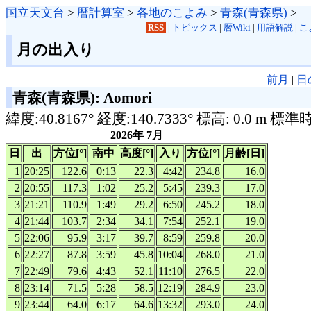
国立天文台
>
暦計算室
>
各地のこよみ
>
青森(青森県)
>
RSS
|
トピックス
|
暦Wiki
|
用語解説
|
こ
月の出入り
前月
|
日
青森(青森県): Aomori
緯度:40.8167° 経度:140.7333° 標高: 0.0 m 標準
2026年 7月
日
出
方位[°]
南中
高度[°]
入り
方位[°]
月齢[日]
1
20:25
122.6
0:13
22.3
4:42
234.8
16.0
2
20:55
117.3
1:02
25.2
5:45
239.3
17.0
3
21:21
110.9
1:49
29.2
6:50
245.2
18.0
4
21:44
103.7
2:34
34.1
7:54
252.1
19.0
5
22:06
95.9
3:17
39.7
8:59
259.8
20.0
6
22:27
87.8
3:59
45.8
10:04
268.0
21.0
7
22:49
79.6
4:43
52.1
11:10
276.5
22.0
8
23:14
71.5
5:28
58.5
12:19
284.9
23.0
9
23:44
64.0
6:17
64.6
13:32
293.0
24.0