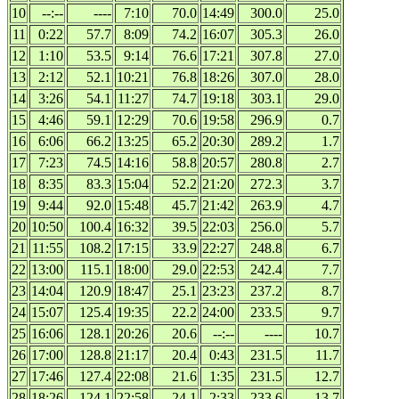
10
--:--
----
7:10
70.0
14:49
300.0
25.0
11
0:22
57.7
8:09
74.2
16:07
305.3
26.0
12
1:10
53.5
9:14
76.6
17:21
307.8
27.0
13
2:12
52.1
10:21
76.8
18:26
307.0
28.0
14
3:26
54.1
11:27
74.7
19:18
303.1
29.0
15
4:46
59.1
12:29
70.6
19:58
296.9
0.7
16
6:06
66.2
13:25
65.2
20:30
289.2
1.7
17
7:23
74.5
14:16
58.8
20:57
280.8
2.7
18
8:35
83.3
15:04
52.2
21:20
272.3
3.7
19
9:44
92.0
15:48
45.7
21:42
263.9
4.7
20
10:50
100.4
16:32
39.5
22:03
256.0
5.7
21
11:55
108.2
17:15
33.9
22:27
248.8
6.7
22
13:00
115.1
18:00
29.0
22:53
242.4
7.7
23
14:04
120.9
18:47
25.1
23:23
237.2
8.7
24
15:07
125.4
19:35
22.2
24:00
233.5
9.7
25
16:06
128.1
20:26
20.6
--:--
----
10.7
26
17:00
128.8
21:17
20.4
0:43
231.5
11.7
27
17:46
127.4
22:08
21.6
1:35
231.5
12.7
28
18:26
124.1
22:58
24.1
2:33
233.6
13.7