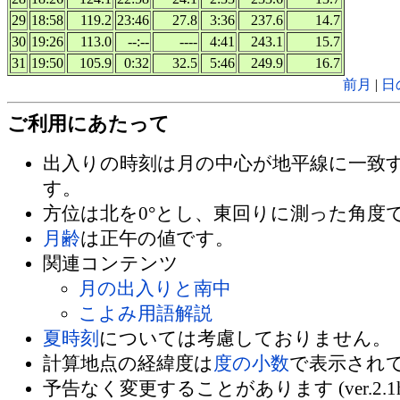
29
18:58
119.2
23:46
27.8
3:36
237.6
14.7
30
19:26
113.0
--:--
----
4:41
243.1
15.7
31
19:50
105.9
0:32
32.5
5:46
249.9
16.7
前月
|
日
ご利用にあたって
出入りの時刻は月の中心が地平線に一致
す。
方位は北を0°とし、東回りに測った角度
月齢
は正午の値です。
関連コンテンツ
月の出入りと南中
こよみ用語解説
夏時刻
については考慮しておりません。
計算地点の経緯度は
度の小数
で表示され
予告なく変更することがあります (ver.2.1